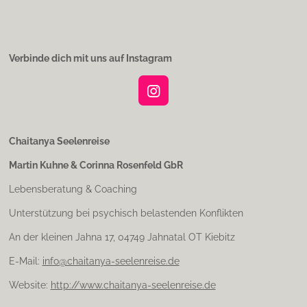
Verbinde dich mit uns auf Instagram
I
n
s
t
Chaitanya Seelenreise
a
Martin Kuhne & Corinna Rosenfeld GbR
g
r
Lebensberatung & Coaching
a
m
Unterstützung bei psychisch belastenden Konflikten
An der kleinen Jahna 17, 04749 Jahnatal OT Kiebitz
E-Mail:
info@chaitanya-seelenreise.de
Website:
http://www.chaitanya-seelenreise.de