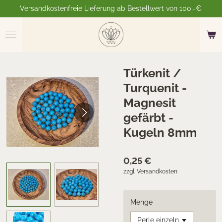
Versandkostenfreie Lieferung ab Bestellwert von 100,-€.
Zum
Hauptinhalt
springen
Türkenit /
Turquenit -
Magnesit
gefärbt -
Kugeln 8mm
0,25 €
zzgl. Versandkosten
Menge