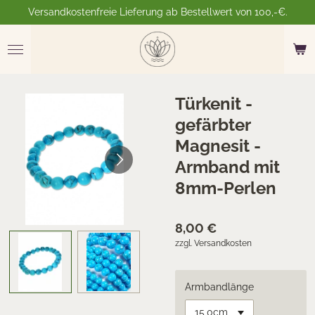
Versandkostenfreie Lieferung ab Bestellwert von 100,-€.
Zum
Hauptinhalt
springen
Türkenit -
gefärbter
Magnesit -
Armband mit
8mm-Perlen
8,00 €
zzgl. Versandkosten
Armbandlänge