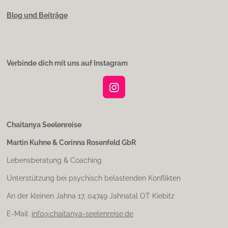
Blog und Beiträge
Verbinde dich mit uns auf Instagram
I
n
s
t
Chaitanya Seelenreise
a
Martin Kuhne & Corinna Rosenfeld GbR
g
r
Lebensberatung & Coaching
a
m
Unterstützung bei psychisch belastenden Konflikten
An der kleinen Jahna 17, 04749 Jahnatal OT Kiebitz
E-Mail:
info@chaitanya-seelenreise.de