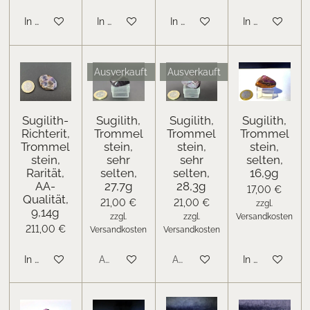
In den Warenkorb
In den Warenkorb
In den Warenkorb
In den Warenk
Ausverkauft
Ausverkauft
Sugilith-
Sugilith,
Sugilith,
Sugilith,
Richterit,
Trommel
Trommel
Trommel
Trommel
stein,
stein,
stein,
stein,
sehr
sehr
selten,
Rarität,
selten,
selten,
16,9g
AA-
27,7g
28,3g
17,00 €
Qualität,
21,00 €
21,00 €
zzgl.
9,14g
zzgl.
zzgl.
Versandkosten
211,00 €
Versandkosten
Versandkosten
In den Warenkorb
Ausverkauft
Ausverkauft
In den Warenk