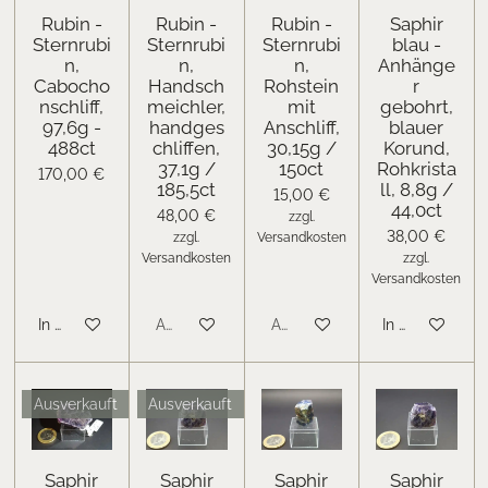
Rubin -
Rubin -
Rubin -
Saphir
Sternrubi
Sternrubi
Sternrubi
blau -
n,
n,
n,
Anhänge
Cabocho
Handsch
Rohstein
r
nschliff,
meichler,
mit
gebohrt,
97,6g -
handges
Anschliff,
blauer
488ct
chliffen,
30,15g /
Korund,
37,1g /
150ct
Rohkrista
170,00 €
185,5ct
ll, 8,8g /
15,00 €
44,0ct
48,00 €
zzgl.
38,00 €
zzgl.
Versandkosten
Versandkosten
zzgl.
Versandkosten
In den Warenkorb
Ausverkauft
Ausverkauft
In den Warenk
Ausverkauft
Ausverkauft
Saphir
Saphir
Saphir
Saphir