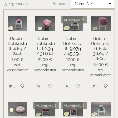
39 Ergebnisse
Sortieren:
Ausverkauft
Rubin -
Rubin -
Rubin -
Rubin -
Rohkrista
Rohkrista
Rohkrista
Rohstein,
ll, 4,8g /
ll, 62,3g
ll, 9,07g
6-Eck,
24ct
/ 311,6ct
/ 45,35ct
36,0g /
180ct
8,00 €
31,00 €
17,00 €
84,00 €
zzgl.
zzgl.
zzgl.
Versandkosten
Versandkosten
Versandkosten
zzgl.
Versandkosten
In den Warenkorb
In den Warenkorb
Ausverkauft
In den Warenk
Ausverkauft
Ausverkauft