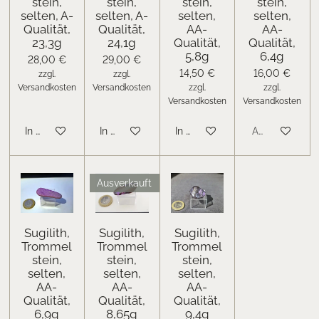
stein,
stein,
stein,
stein,
selten, A-
selten, A-
selten,
selten,
Qualität,
Qualität,
AA-
AA-
23,3g
24,1g
Qualität,
Qualität,
5,8g
6,4g
28,00 €
29,00 €
14,50 €
16,00 €
zzgl.
zzgl.
Versandkosten
Versandkosten
zzgl.
zzgl.
Versandkosten
Versandkosten
In den Warenkorb
In den Warenkorb
In den Warenkorb
Ausverkauft
Ausverkauft
Sugilith,
Sugilith,
Sugilith,
Trommel
Trommel
Trommel
stein,
stein,
stein,
selten,
selten,
selten,
AA-
AA-
AA-
Qualität,
Qualität,
Qualität,
6,9g
8,65g
9,4g