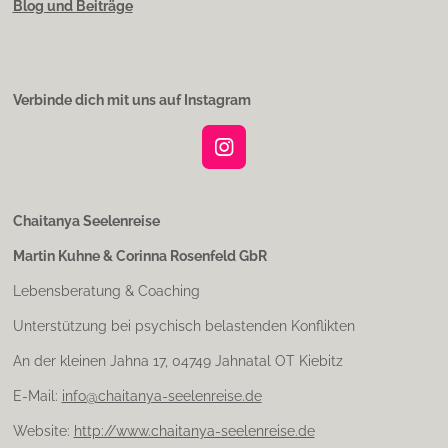
Blog und Beiträge
Verbinde dich mit uns auf Instagram
I
n
s
t
Chaitanya Seelenreise
a
Martin Kuhne & Corinna Rosenfeld GbR
g
r
Lebensberatung & Coaching
a
m
Unterstützung bei psychisch belastenden Konflikten
An der kleinen Jahna 17, 04749 Jahnatal OT Kiebitz
E-Mail:
info@chaitanya-seelenreise.de
Website:
http://www.chaitanya-seelenreise.de