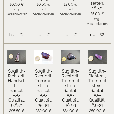
selten,
10,00 €
10,50 €
12,00 €
18,3g
zzgl.
zzgl.
zzgl.
36,00 €
Versandkosten
Versandkosten
Versandkosten
zzgl.
Versandkosten
In den Warenkorb
In den Warenkorb
In den Warenkorb
In den Warenk
Sugilith-
Sugilith-
Sugilith-
Sugilith-
Richterit,
Richterit,
Richterit,
Richterit,
Handsch
Trommel
Trommel
Trommel
liff,
stein,
stein,
stein,
Rarität,
Rarität,
Rarität,
Rarität,
AA-
AA-
AA-
AA-
Qualität,
Qualität,
Qualität,
Qualität,
9,85g
15,9g
38,0g
8,93g
295,50 €
382,00 €
684,00 €
250,00 €