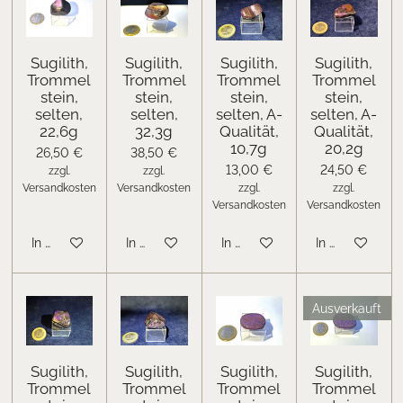
Sugilith,
Sugilith,
Sugilith,
Sugilith,
Trommel
Trommel
Trommel
Trommel
stein,
stein,
stein,
stein,
selten,
selten,
selten, A-
selten, A-
22,6g
32,3g
Qualität,
Qualität,
10,7g
20,2g
26,50 €
38,50 €
13,00 €
24,50 €
zzgl.
zzgl.
Versandkosten
Versandkosten
zzgl.
zzgl.
Versandkosten
Versandkosten
In den Warenkorb
In den Warenkorb
In den Warenkorb
In den Warenk
Ausverkauft
Sugilith,
Sugilith,
Sugilith,
Sugilith,
Trommel
Trommel
Trommel
Trommel