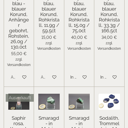
blau -
blau,
blau,
blau,
blauer
blauer
blauer
blauer
Korund,
Korund,
Korund,
Korund,
Anhänge
Rohkrista
Rohkrista
Rohkrista
r
ll, 11,9g /
ll, 15,0g /
ll, 33,3g /
gebohrt,
59,5ct
75,0ct
166,5ct
Rohstein,
15,00 €
40,00 €
34,00 €
26,0g /
zzgl.
zzgl.
zzgl.
130,0ct
Versandkosten
Versandkosten
Versandkosten
55,00 €
zzgl.
Versandkosten
Ausverkauft
Ausverkauft
In den Warenkorb
In den Warenk
Ausverkauft
Saphir
Smaragd
Smaragd
Sodalith,
rosa,
- in
- in
Trommel