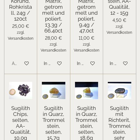
Korund,
Matrix,
Matrix,
stein, AA-
Rohkrista
getrom
getrom
Qualität,
ll, 24g /
melt und
melt und
12 - 15g
120ct
poliert,
poliert,
4,50 €
13,3g /
9,4g /
25,00 €
zzgl.
66,40ct
47,0ct
zzgl.
Versandkosten
28,00 €
11,00 €
Versandkosten
zzgl.
zzgl.
Versandkosten
Versandkosten
Ausverkauft
In den Warenkorb
In den Warenkorb
In den Warenk
Sugilith
Sugilith
Sugilith
Sugilith
Chips,
in Quarz,
in Quarz,
mit
selten,
Trommel
Trommel
Richterit,
AA-
stein,
stein,
Trommel
Qualität,
selten,
selten,
stein,
10,0g
15,7g
18,6g
sehr