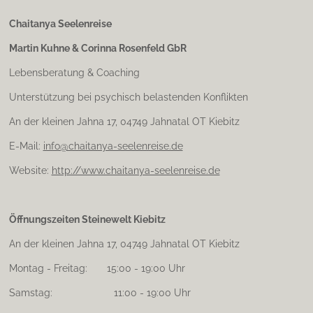
s
t
Chaitanya Seelenreise
a
Martin Kuhne & Corinna Rosenfeld GbR
g
r
Lebensberatung & Coaching
a
m
Unterstützung bei psychisch belastenden Konflikten
An der kleinen Jahna 17, 04749 Jahnatal OT Kiebitz
E-Mail:
info@chaitanya-seelenreise.de
Website:
http://www.chaitanya-seelenreise.de
Öffnungszeiten Steinewelt Kiebitz
An der kleinen Jahna 17, 04749 Jahnatal OT Kiebitz
Montag - Freitag: 15:00 - 19:00 Uhr
Samstag: 11:00 - 19:00 Uhr