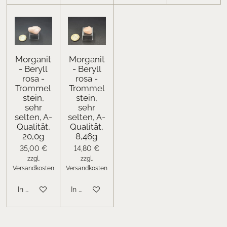
Morganit
Morganit
- Beryll
- Beryll
rosa -
rosa -
Trommel
Trommel
stein,
stein,
sehr
sehr
selten, A-
selten, A-
Qualität,
Qualität,
20,0g
8,46g
35,00 €
14,80 €
zzgl.
zzgl.
Versandkosten
Versandkosten
In den Warenkorb
In den Warenkorb