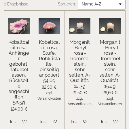
6 Ergebnisse
Sortieren:
Kobaltcal
Kobaltcal
Morganit
Morganit
cit rosa,
cit rosa,
- Beryll
- Beryll
Anhänge
Stufe,
rosa -
rosa -
r
Rohkrista
Trommel
Trommel
gebohrt,
lle,
stein,
stein,
naturbel
einseitig
sehr
sehr
assen,
anpoliert
selten, A-
selten, A-
Rückseit
54,6g
Qualität,
Qualität,
e
12,3g
15,2g
82,50 €
angeschl
21,50 €
26,60 €
zzgl.
iffen,
Versandkosten
zzgl.
zzgl.
52,5g
Versandkosten
Versandkosten
124,00 €
In den Warenkorb
In den Warenkorb
In den Warenkorb
In den Warenk