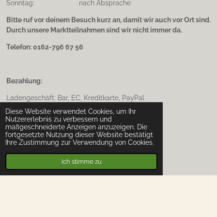
Sonntag: nach Absprache
Bitte ruf vor deinem Besuch kurz an, damit wir auch vor Ort sind.
Durch unsere Marktteilnahmen sind wir nicht immer da.
Telefon: 0162-796 67 56
Bezahlung:
Ladengeschäft: Bar, EC, Kreditkarte, PayPal
Diese Website verwendet Cookies, um Ihr
Onlineshop: Überweisung, Kreditkarte, PayPal
Nutzererlebnis zu verbessern und
maßgeschneiderte Anzeigen anzuzeigen. Die
bei Abholung: Bar, EC, Kreditkarte
fortgesetzte Nutzung dieser Website bestätigt
Ihre Zustimmung zur Verwendung von Cookies.
Ich stimme zu
Widerrufsrecht / Rücksendung
Impressum & Datenschutz