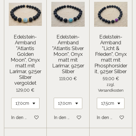
Edelstein-
Edelstein-
Edelstein-
Armband
Armband
Armband
"Atlantis
"Atlantis Silver
"Licht &
Golden
Moon", Onyx
Frieden", Onyx
Moon", Onyx
matt mit
matt mit
matt mit
Larimar, 925er
Phosphorsider
Larimar, 925er
Silber
it, 925er Silber
Silber
119,00 €
59,00 €
vergoldet
zzgl.
129,00 €
Versandkosten
In den Warenkorb
In den Warenkorb
In den Warenkorb