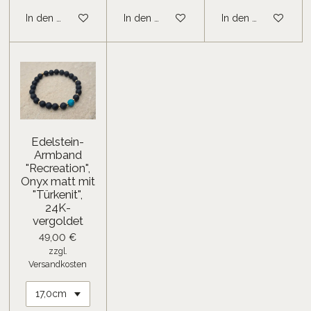
In den Warenkorb
In den Warenkorb
In den Warenkorb
Edelstein-
Armband
"Recreation",
Onyx matt mit
"Türkenit",
24K-
vergoldet
49,00 €
zzgl.
Versandkosten