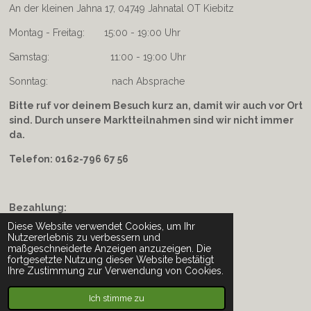
An der kleinen Jahna 17, 04749 Jahnatal OT Kiebitz
Montag - Freitag: 15:00 - 19:00 Uhr
Samstag: 11:00 - 19:00 Uhr
Sonntag: nach Absprache
Bitte ruf vor deinem Besuch kurz an, damit wir auch vor Ort
sind. Durch unsere Marktteilnahmen sind wir nicht immer
da.
Telefon: 0162-796 67 56
Bezahlung:
Diese Website verwendet Cookies, um Ihr
Ladengeschäft: Bar, EC, Kreditkarte, PayPal
Nutzererlebnis zu verbessern und
maßgeschneiderte Anzeigen anzuzeigen. Die
Onlineshop: Überweisung, Kreditkarte, PayPal
fortgesetzte Nutzung dieser Website bestätigt
Ihre Zustimmung zur Verwendung von Cookies.
bei Abholung: Bar, EC, Kreditkarte
Ich stimme zu