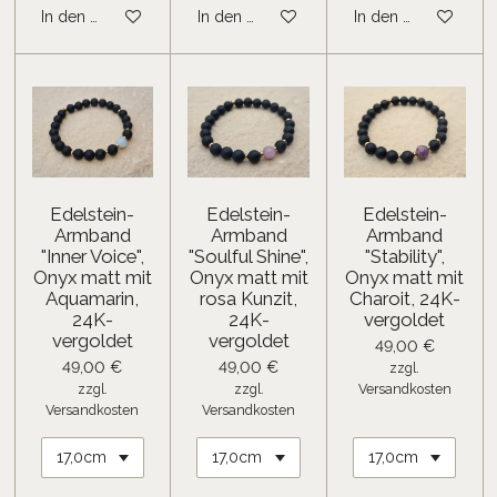
In den Warenkorb
In den Warenkorb
In den Warenkorb
Edelstein-
Edelstein-
Edelstein-
Armband
Armband
Armband
"Inner Voice",
"Soulful Shine",
"Stability",
Onyx matt mit
Onyx matt mit
Onyx matt mit
Aquamarin,
rosa Kunzit,
Charoit, 24K-
24K-
24K-
vergoldet
vergoldet
vergoldet
49,00 €
49,00 €
49,00 €
zzgl.
zzgl.
zzgl.
Versandkosten
Versandkosten
Versandkosten