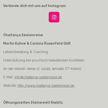
Verbinde dich mit uns auf Instagram
I
n
s
t
Chaitanya Seelenreise
a
Martin Kuhne & Corinna Rosenfeld GbR
g
r
Lebensberatung & Coaching
a
m
Unterstützung bei psychisch belastenden Konflikten
An der kleinen Jahna 17, 04749 Jahnatal OT Kiebitz
E-Mail:
info@chaitanya-seelenreise.de
Website:
http://www.chaitanya-seelenreise.de
Öffnungszeiten Steinewelt Kiebitz