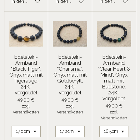
In den Warenkorb
In den Warenkorb
In den Warenkorb
Edelstein-
Edelstein-
Edelstein-
Armband
Armband
Armband
"Black Tiger",
"Charisma",
"Clear Heart &
Onyx matt mit
Onyx matt mit
Mind", Onyx
Tigerauge,
Goldberyll,
matt mit
24K-
24K-
Budstone,
vergoldet
vergoldet
24K-
vergoldet
49,00 €
49,00 €
49,00 €
zzgl.
zzgl.
Versandkosten
Versandkosten
zzgl.
Versandkosten