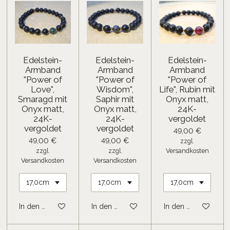
Edelstein-
Edelstein-
Edelstein-
Armband
Armband
Armband
"Power of
"Power of
"Power of
Love",
Wisdom",
Life", Rubin mit
Smaragd mit
Saphir mit
Onyx matt,
Onyx matt,
Onyx matt,
24K-
24K-
24K-
vergoldet
vergoldet
vergoldet
49,00 €
49,00 €
49,00 €
zzgl.
zzgl.
zzgl.
Versandkosten
Versandkosten
Versandkosten
In den Warenkorb
In den Warenkorb
In den Warenkorb