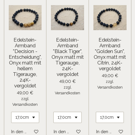
Edelstein-
Edelstein-
Edelstein-
Armband
Armband
Armband
"Decision -
"Black Tiger",
"Golden Sun",
Entscheidung",
Onyx matt mit
Onyx matt mit
Onyx matt mit
Tigerauge,
Citrin, 24K-
hellem
24K-
vergoldet
Tigerauge,
vergoldet
49,00 €
24K-
49,00 €
zzgl.
vergoldet
zzgl.
Versandkosten
49,00 €
Versandkosten
zzgl.
Versandkosten
In den Warenkorb
In den Warenkorb
In den Warenkorb