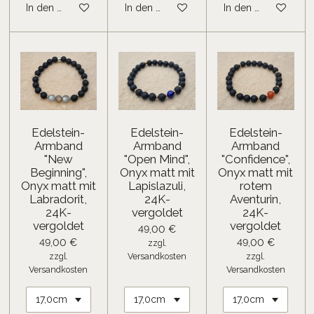
In den Warenkorb
In den Warenkorb
In den Warenkorb
Edelstein-
Edelstein-
Edelstein-
Armband
Armband
Armband
"New
"Open Mind",
"Confidence",
Beginning",
Onyx matt mit
Onyx matt mit
Onyx matt mit
Lapislazuli,
rotem
Labradorit,
24K-
Aventurin,
24K-
vergoldet
24K-
vergoldet
vergoldet
49,00 €
49,00 €
49,00 €
zzgl.
zzgl.
Versandkosten
zzgl.
Versandkosten
Versandkosten