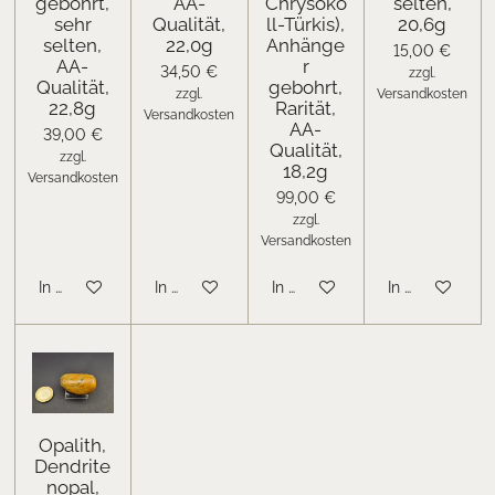
gebohrt,
AA-
Chrysoko
selten,
sehr
Qualität,
ll-Türkis),
20,6g
selten,
22,0g
Anhänge
15,00 €
AA-
r
34,50 €
zzgl.
Qualität,
gebohrt,
zzgl.
Versandkosten
22,8g
Rarität,
Versandkosten
AA-
39,00 €
Qualität,
zzgl.
18,2g
Versandkosten
99,00 €
zzgl.
Versandkosten
In den Warenkorb
In den Warenkorb
In den Warenkorb
In den Warenk
Opalith,
Dendrite
nopal,