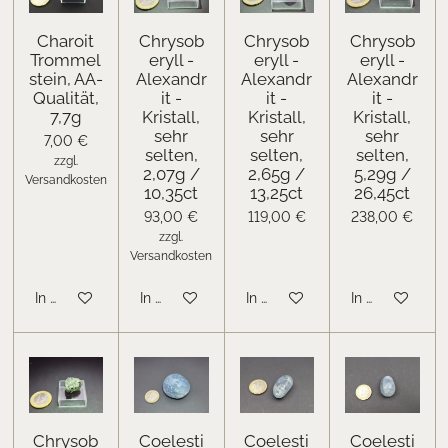
Charoit
Chrysob
Chrysob
Chrysob
Trommel
eryll -
eryll -
eryll -
stein, AA-
Alexandr
Alexandr
Alexandr
Qualität,
it -
it -
it -
7,7g
Kristall,
Kristall,
Kristall,
sehr
sehr
sehr
7,00 €
selten,
selten,
selten,
zzgl.
2,07g /
2,65g /
5,29g /
Versandkosten
10,35ct
13,25ct
26,45ct
93,00 €
119,00 €
238,00 €
zzgl.
Versandkosten
In den Warenkorb
In den Warenkorb
In den Warenkorb
In den Warenk
Chrysob
Coelesti
Coelesti
Coelesti