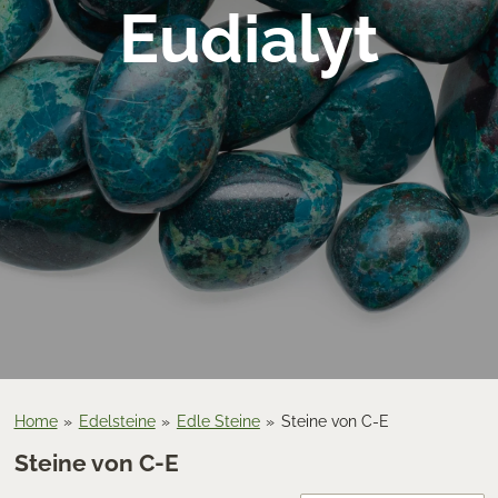
Eudialyt
Home
»
Edelsteine
»
Edle Steine
»
Steine von C-E
Steine von C-E