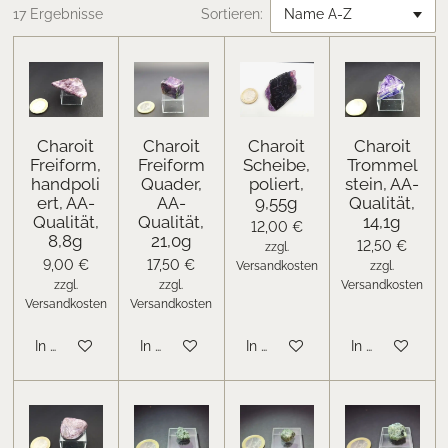
17 Ergebnisse
Sortieren:
Charoit
Charoit
Charoit
Charoit
Freiform,
Freiform
Scheibe,
Trommel
handpoli
Quader,
poliert,
stein, AA-
ert, AA-
AA-
9,55g
Qualität,
Qualität,
Qualität,
14,1g
12,00 €
8,8g
21,0g
12,50 €
zzgl.
9,00 €
17,50 €
Versandkosten
zzgl.
zzgl.
zzgl.
Versandkosten
Versandkosten
Versandkosten
In den Warenkorb
In den Warenkorb
In den Warenkorb
In den Warenk