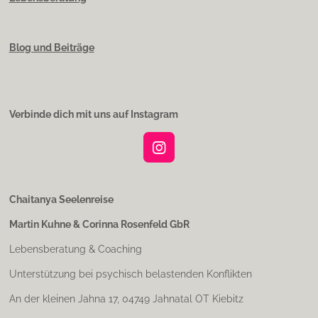
Blog und Beiträge
Verbinde dich mit uns auf Instagram
I
n
s
t
Chaitanya Seelenreise
a
Martin Kuhne & Corinna Rosenfeld GbR
g
r
Lebensberatung & Coaching
a
m
Unterstützung bei psychisch belastenden Konflikten
An der kleinen Jahna 17, 04749 Jahnatal OT Kiebitz