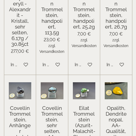
eryll -
n
n
n
Alexandr
Trommel
Trommel
Trommel
it -
stein,
stein,
stein,
Kristall,
handpoli
handpoli
handpoli
sehr
ert,
ert, 25,2g
ert, 26,7g
selten,
113,5g
7,00 €
7,00 €
6,17g /
23,00 €
zzgl.
zzgl.
30,85ct
zzgl.
Versandkosten
Versandkosten
277,00 €
Versandkosten
In den Warenkorb
In den Warenkorb
In den Warenkorb
In den Warenk
Covellin
Covellin
Eilat
Opalith,
Trommel
Trommel
Trommel
Dendrite
stein,
stein,
stein
nopal,
Anhänge
sehr
(Azurit-
AA-
r
selten,
Malachit-
Qualität,