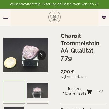
Versandkostenfreie Lieferung ab Bestellwert von 100,-€.
Zum
Hauptinhalt
springen
Charoit
Trommelstein,
AA-Qualität,
7,7g
7,00 €
zzgl. Versandkosten
In den
Warenkorb