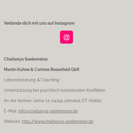
Verbinde dich mit uns auf Instagram
I
n
s
t
Chaitanya Seelenreise
a
Martin Kuhne & Corinna Rosenfeld GbR
g
r
Lebensberatung & Coaching
a
m
Unterstützung bei psychisch belastenden Konflikten
An der kleinen Jahna 17, 04749 Jahnatal OT Kiebitz
E-Mail:
info@chaitanya-seelenreise.de
Website:
http://www.chaitanya-seelenreise.de