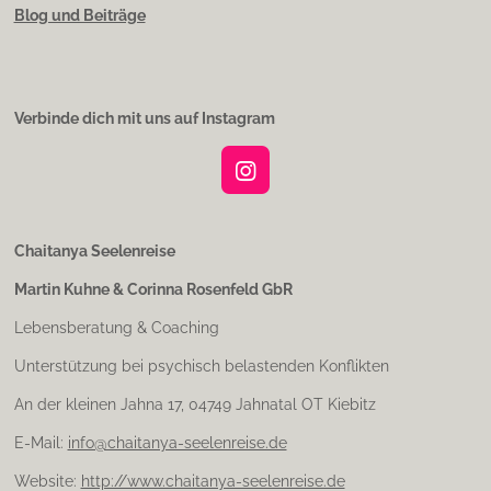
Blog und Beiträge
Verbinde dich mit uns auf Instagram
I
n
s
t
Chaitanya Seelenreise
a
Martin Kuhne & Corinna Rosenfeld GbR
g
r
Lebensberatung & Coaching
a
m
Unterstützung bei psychisch belastenden Konflikten
An der kleinen Jahna 17, 04749 Jahnatal OT Kiebitz
E-Mail:
info@chaitanya-seelenreise.de
Website:
http://www.chaitanya-seelenreise.de