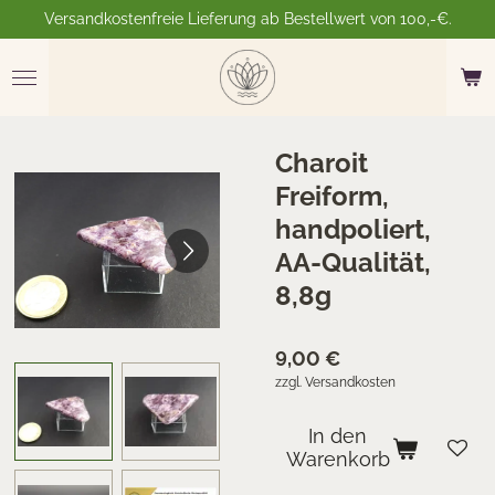
Versandkostenfreie Lieferung ab Bestellwert von 100,-€.
Zum
Hauptinhalt
springen
Charoit
Freiform,
handpoliert,
AA-Qualität,
8,8g
9,00 €
zzgl. Versandkosten
In den
Warenkorb