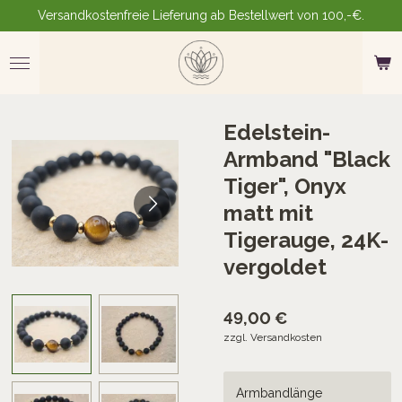
Versandkostenfreie Lieferung ab Bestellwert von 100,-€.
Zum
Hauptinhalt
springen
Edelstein-
Armband "Black
Tiger", Onyx
matt mit
Tigerauge, 24K-
vergoldet
49,00 €
zzgl. Versandkosten
Armbandlänge