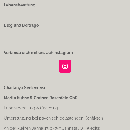
Lebensberatung
Blog und Beiträge
Verbinde dich mit uns auf Instagram
I
n
s
t
Chaitanya Seelenreise
a
Martin Kuhne & Corinna Rosenfeld GbR
g
r
Lebensberatung & Coaching
a
m
Unterstützung bei psychisch belastenden Konflikten
An der kleinen Jahna 17, 04749 Jahnatal OT Kiebitz