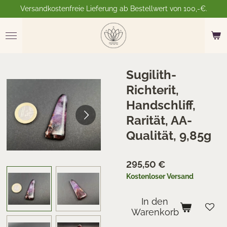
Versandkostenfreie Lieferung ab Bestellwert von 100,-€.
Zum
Hauptinhalt
springen
Sugilith-
Richterit,
Handschliff,
Rarität, AA-
Qualität, 9,85g
295,50 €
Kostenloser Versand
In den
Warenkorb