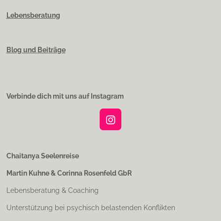
Lebensberatung
Blog und Beiträge
Verbinde dich mit uns auf Instagram
I
n
s
t
Chaitanya Seelenreise
a
Martin Kuhne & Corinna Rosenfeld GbR
g
r
Lebensberatung & Coaching
a
m
Unterstützung bei psychisch belastenden Konflikten