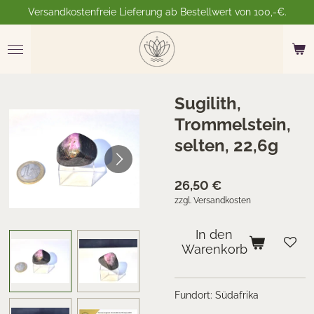
Versandkostenfreie Lieferung ab Bestellwert von 100,-€.
Zum
Hauptinhalt
springen
Sugilith,
Trommelstein,
selten, 22,6g
26,50 €
zzgl. Versandkosten
In den
Warenkorb
Fundort: Südafrika