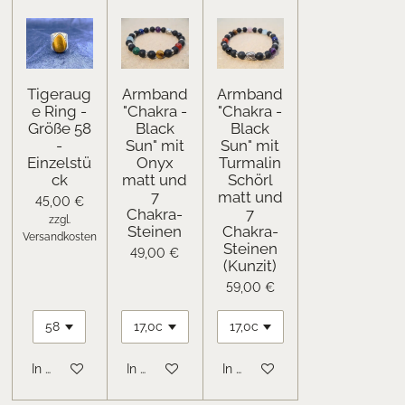
Tigeraug
Armband
Armband
e Ring -
"Chakra -
"Chakra -
Größe 58
Black
Black
-
Sun" mit
Sun" mit
Einzelstü
Onyx
Turmalin
ck
matt und
Schörl
7
matt und
45,00 €
Chakra-
7
zzgl.
Steinen
Chakra-
Versandkosten
Steinen
49,00 €
(Kunzit)
59,00 €
In den Warenkorb
In den Warenkorb
In den Warenkorb