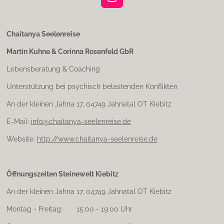
I
n
s
t
Chaitanya Seelenreise
a
Martin Kuhne & Corinna Rosenfeld GbR
g
r
Lebensberatung & Coaching
a
m
Unterstützung bei psychisch belastenden Konflikten
An der kleinen Jahna 17, 04749 Jahnatal OT Kiebitz
E-Mail:
info@chaitanya-seelenreise.de
Website:
http://www.chaitanya-seelenreise.de
Öffnungszeiten Steinewelt Kiebitz
An der kleinen Jahna 17, 04749 Jahnatal OT Kiebitz
Montag - Freitag: 15:00 - 19:00 Uhr