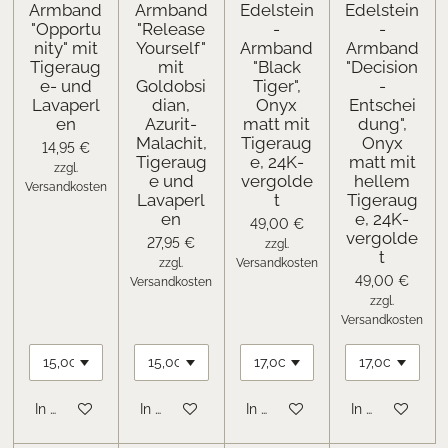
Armband
Armband
Edelstein
Edelstein
"Opportu
"Release
-
-
nity" mit
Yourself"
Armband
Armband
Tigeraug
mit
"Black
"Decision
e- und
Goldobsi
Tiger",
-
Lavaperl
dian,
Onyx
Entschei
en
Azurit-
matt mit
dung",
Malachit,
Tigeraug
Onyx
14,95 €
Tigeraug
e, 24K-
matt mit
zzgl.
e und
vergolde
hellem
Versandkosten
Lavaperl
t
Tigeraug
en
e, 24K-
49,00 €
vergolde
27,95 €
zzgl.
t
zzgl.
Versandkosten
49,00 €
Versandkosten
zzgl.
Versandkosten
In den Warenkorb
In den Warenkorb
In den Warenkorb
In den Warenk