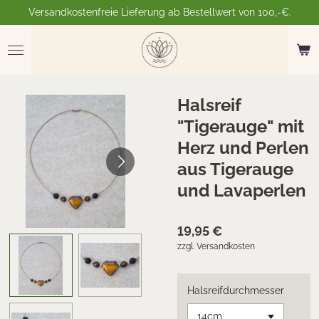
Versandkostenfreie Lieferung ab Bestellwert von 100,-€.
Zum
Hauptinhalt
springen
Halsreif
"Tigerauge" mit
Herz und Perlen
aus Tigerauge
und Lavaperlen
19,95 €
zzgl. Versandkosten
Halsreifdurchmesser