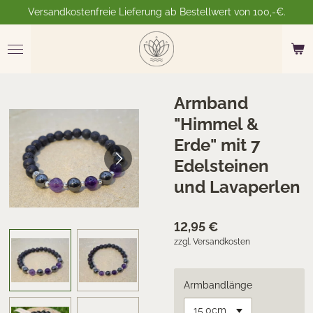
Versandkostenfreie Lieferung ab Bestellwert von 100,-€.
Zum
Hauptinhalt
springen
Armband
"Himmel &
Erde" mit 7
Edelsteinen
und Lavaperlen
12,95 €
zzgl. Versandkosten
Armbandlänge