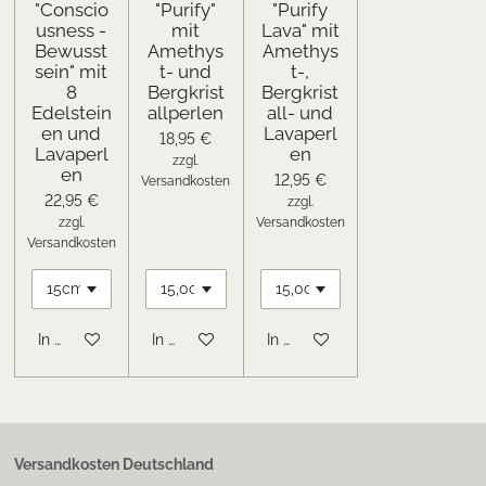
"Conscio
"Purify"
"Purify
usness -
mit
Lava" mit
Bewusst
Amethys
Amethys
sein" mit
t- und
t-,
8
Bergkrist
Bergkrist
Edelstein
allperlen
all- und
en und
Lavaperl
18,95 €
Lavaperl
en
zzgl.
en
12,95 €
Versandkosten
22,95 €
zzgl.
zzgl.
Versandkosten
Versandkosten
In den Warenkorb
In den Warenkorb
In den Warenkorb
Versandkosten Deutschland