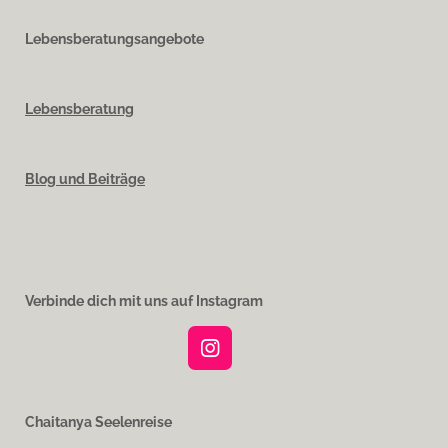
Lebensberatungsangebote
Lebensberatung
Blog und Beiträge
Verbinde dich mit uns auf Instagram
I
n
s
t
Chaitanya Seelenreise
a