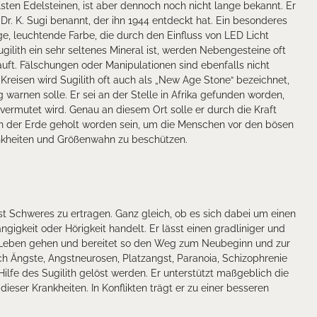
lsten Edelsteinen, ist aber dennoch noch nicht lange bekannt. Er
. K. Sugi benannt, der ihn 1944 entdeckt hat. Ein besonderes
ige, leuchtende Farbe, die durch den Einfluss von LED Licht
ugilith ein sehr seltenes Mineral ist, werden Nebengesteine oft
ft. Fälschungen oder Manipulationen sind ebenfalls nicht
Kreisen wird Sugilith oft auch als „New Age Stone“ bezeichnet,
warnen solle. Er sei an der Stelle in Afrika gefunden worden,
ermutet wird. Genau an diesem Ort solle er durch die Kraft
en der Erde geholt worden sein, um die Menschen vor den bösen
nkheiten und Größenwahn zu beschützen.
elbst Schweres zu ertragen. Ganz gleich, ob es sich dabei um einen
igkeit oder Hörigkeit handelt. Er lässt einen gradliniger und
 Leben gehen und bereitet so den Weg zum Neubeginn und zur
ch Ängste, Angstneurosen, Platzangst, Paranoia, Schizophrenie
lfe des Sugilith gelöst werden. Er unterstützt maßgeblich die
eser Krankheiten. In Konflikten trägt er zu einer besseren