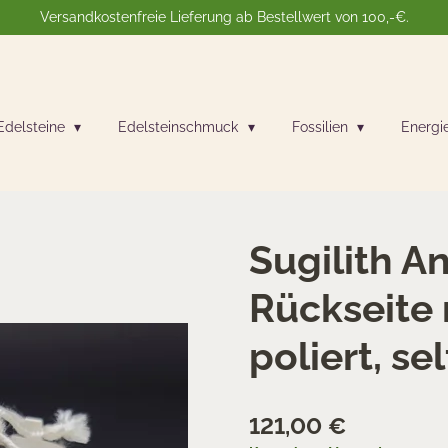
Versandkostenfreie Lieferung ab Bestellwert von 100,-€.
Edelsteine
Edelsteinschmuck
Fossilien
Energi
Sugilith A
Rückseite 
poliert, se
121,00 €