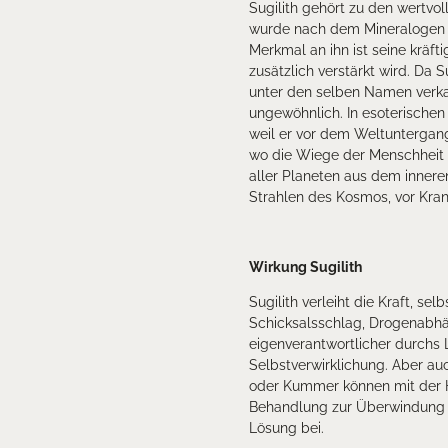
Sugilith gehört zu den wertvol
wurde nach dem Mineralogen Dr
Merkmal an ihn ist seine kräft
zusätzlich verstärkt wird. Da S
unter den selben Namen verkau
ungewöhnlich. In esoterischen 
weil er vor dem Weltuntergang 
wo die Wiege der Menschheit v
aller Planeten aus dem inner
Strahlen des Kosmos, vor Kra
Wirkung Sugilith
Sugilith verleiht die Kraft, s
Schicksalsschlag, Drogenabhäng
eigenverantwortlicher durchs
Selbstverwirklichung. Aber au
oder Kummer können mit der Hi
Behandlung zur Überwindung di
Lösung bei.