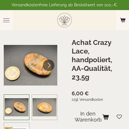
Versandkostenfreie Lieferung ab Bestellwert von 100,-€.
Zum
Hauptinhalt
springen
Achat Crazy
Lace,
handpoliert,
AA-Qualität,
23,5g
6,00 €
zzgl. Versandkosten
In den
Warenkorb