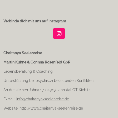
Verbinde dich mit uns auf Instagram
I
n
s
t
Chaitanya Seelenreise
a
Martin Kuhne & Corinna Rosenfeld GbR
g
r
Lebensberatung & Coaching
a
m
Unterstützung bei psychisch belastenden Konflikten
An der kleinen Jahna 17, 04749 Jahnatal OT Kiebitz
E-Mail:
info@chaitanya-seelenreise.de
Website:
http://www.chaitanya-seelenreise.de