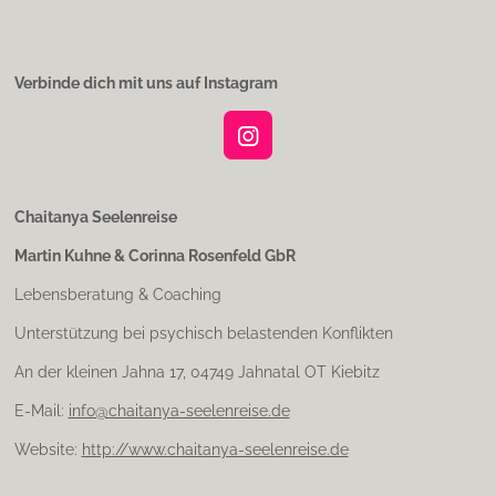
Verbinde dich mit uns auf Instagram
I
n
s
t
Chaitanya Seelenreise
a
Martin Kuhne & Corinna Rosenfeld GbR
g
r
Lebensberatung & Coaching
a
m
Unterstützung bei psychisch belastenden Konflikten
An der kleinen Jahna 17, 04749 Jahnatal OT Kiebitz
E-Mail:
info@chaitanya-seelenreise.de
Website:
http://www.chaitanya-seelenreise.de