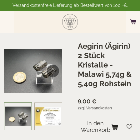
Versandkostenfreie Lieferung ab Bestellwert von 100,-€.
Zum
Hauptinhalt
springen
Aegirin (Ägirin)
2 Stück
Kristalle -
Malawi 5,74g &
5,40g Rohstein
9,00 €
zzgl. Versandkosten
In den
Warenkorb