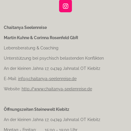
I
n
s
t
Chaitanya Seelenreise
a
Martin Kuhne & Corinna Rosenfeld GbR
g
r
Lebensberatung & Coaching
a
m
Unterstützung bei psychisch belastenden Konflikten
An der kleinen Jahna 17, 04749 Jahnatal OT Kiebitz
E-Mail:
info@chaitanya-seelenreise.de
Website:
http://www.chaitanya-seelenreise.de
Öffnungszeiten Steinewelt Kiebitz
An der kleinen Jahna 17, 04749 Jahnatal OT Kiebitz
Montag - Freitag: 15:00 - 19:00 Uhr