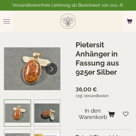
Versandkostenfreie Lieferung ab Bestellwert von 100,-€.
Zum
Hauptinhalt
springen
Pietersit
Anhänger in
Fassung aus
925er Silber
36,00 €
zzgl. Versandkosten
In den
Warenkorb