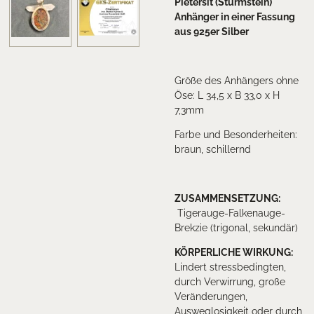
Pietersit (Sturmstein)
Anhänger in einer Fassung
aus 925er Silber
Größe des Anhängers ohne
Öse: L 34,5 x B 33,0 x H
7,3mm
Farbe und Besonderheiten:
braun, schillernd
ZUSAMMENSETZUNG:
Tigerauge-Falkenauge-
Brekzie (trigonal, sekundär)
KÖRPERLICHE WIRKUNG:
Lindert stressbedingten,
durch Verwirrung, große
Veränderungen,
Ausweglosigkeit oder durch