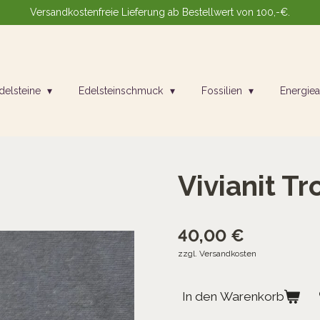
Versandkostenfreie Lieferung ab Bestellwert von 100,-€.
delsteine
Edelsteinschmuck
Fossilien
Energiea
Vivianit Tr
40,00 €
zzgl. Versandkosten
In den Warenkorb