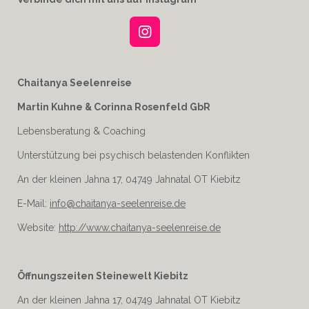
I
n
s
t
Chaitanya Seelenreise
a
Martin Kuhne & Corinna Rosenfeld GbR
g
r
Lebensberatung & Coaching
a
m
Unterstützung bei psychisch belastenden Konflikten
An der kleinen Jahna 17, 04749 Jahnatal OT Kiebitz
E-Mail:
info@chaitanya-seelenreise.de
Website:
http://www.chaitanya-seelenreise.de
Öffnungszeiten Steinewelt Kiebitz
An der kleinen Jahna 17, 04749 Jahnatal OT Kiebitz