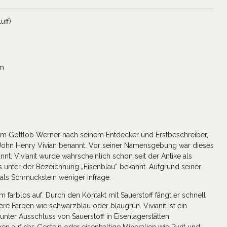
uff)
mm
am Gottlob Werner nach seinem Entdecker und Erstbeschreiber,
ohn Henry Vivian benannt. Vor seiner Namensgebung war dieses
nnt. Vivianit wurde wahrscheinlich schon seit der Antike als
s unter der Bezeichnung „Eisenblau“ bekannt. Aufgrund seiner
 als Schmuckstein weniger infrage.
Form farblos auf. Durch den Kontakt mit Sauerstoff fängt er schnell
ere Farben wie schwarzblau oder blaugrün. Vivianit ist ein
unter Ausschluss von Sauerstoff in Eisenlagerstätten.
n auf das Gestein oder eisenhaltige Mineralien wie Pyrit und