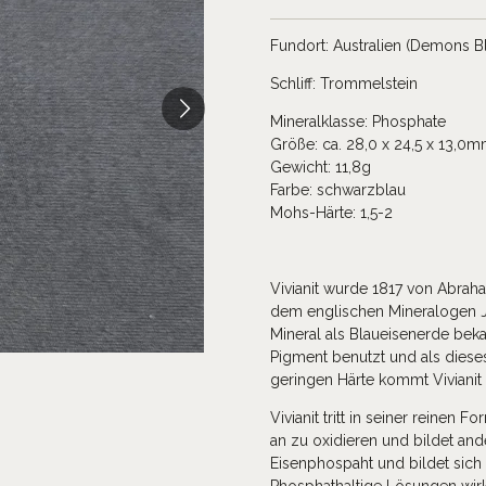
Fundort: Australien (Demons Bl
Schliff: Trommelstein
Mineralklasse: Phosphate
Größe: ca. 28,0 x 24,5 x 13,0
Gewicht: 11,8g
Farbe: schwarzblau
Mohs-Härte: 1,5-2
Vivianit wurde 1817 von Abrah
dem englischen Mineralogen J
Mineral als Blaueisenerde beka
Pigment benutzt und als diese
geringen Härte kommt Vivianit
Vivianit tritt in seiner reinen 
an zu oxidieren und bildet and
Eisenphospaht und bildet sich 
Phosphathaltige Lösungen wirke