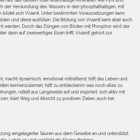
ch der Verdunstung des Wassers in den phosphathaltigen, mit
 bildet sich Vivianit. Unter bestimmten Voraussetzungen kann
 bilden und diese ausfüllen. Die Bildung von Vivianit kann aber auch
ht werden. Durch das Düngen von Böden mit Phosphor wird der
er dann auf zweiwertiges Eisen trifft. Vivianit gehört zur
hl; macht dynamisch, emotional mitreißend; hilft das Leben und
Seiten kennenzulernen; hilft zu entdeckenm was noch alles zu
hungen, rüttelt aus Langeweile auf und inspiriert, sich aktiv mit
zen; klärt Weg und Absicht zu positiven Zielen, auch bei
setzung eingelagerter Säuren aus dem Gewebe an und unterstützt
 die Leber an und verstärkt die Eisenaufnahme.