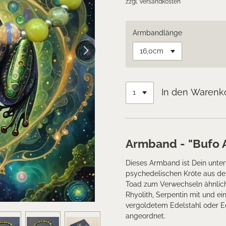
zzgl. Versandkosten
Armbandlänge
In den Warenk
Armband - "Bufo A
Dieses Armband ist Dein unter
psychedelischen Kröte aus der
Toad zum Verwechseln ähnlic
Rhyolith, Serpentin mit und e
vergoldetem Edelstahl oder Ed
angeordnet.