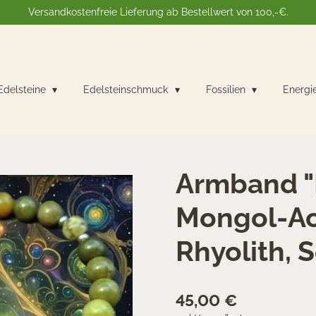
Versandkostenfreie Lieferung ab Bestellwert von 100,-€.
Edelsteine
Edelsteinschmuck
Fossilien
Energi
Armband "B
Mongol-Ac
Rhyolith, 
45,00 €