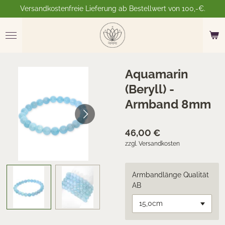
Versandkostenfreie Lieferung ab Bestellwert von 100,-€.
Zum
Hauptinhalt
springen
Aquamarin
(Beryll) -
Armband 8mm
46,00 €
zzgl. Versandkosten
Armbandlänge Qualität
AB