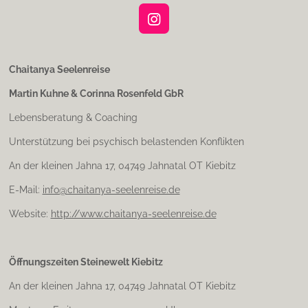
I
n
s
t
Chaitanya Seelenreise
a
Martin Kuhne & Corinna Rosenfeld GbR
g
r
Lebensberatung & Coaching
a
m
Unterstützung bei psychisch belastenden Konflikten
An der kleinen Jahna 17, 04749 Jahnatal OT Kiebitz
E-Mail:
info@chaitanya-seelenreise.de
Website:
http://www.chaitanya-seelenreise.de
Öffnungszeiten Steinewelt Kiebitz
An der kleinen Jahna 17, 04749 Jahnatal OT Kiebitz