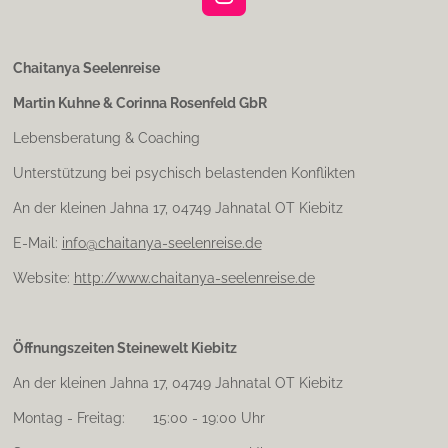
I
n
s
t
Chaitanya Seelenreise
a
Martin Kuhne & Corinna Rosenfeld GbR
g
r
Lebensberatung & Coaching
a
m
Unterstützung bei psychisch belastenden Konflikten
An der kleinen Jahna 17, 04749 Jahnatal OT Kiebitz
E-Mail:
info@chaitanya-seelenreise.de
Website:
http://www.chaitanya-seelenreise.de
Öffnungszeiten Steinewelt Kiebitz
An der kleinen Jahna 17, 04749 Jahnatal OT Kiebitz
Montag - Freitag: 15:00 - 19:00 Uhr