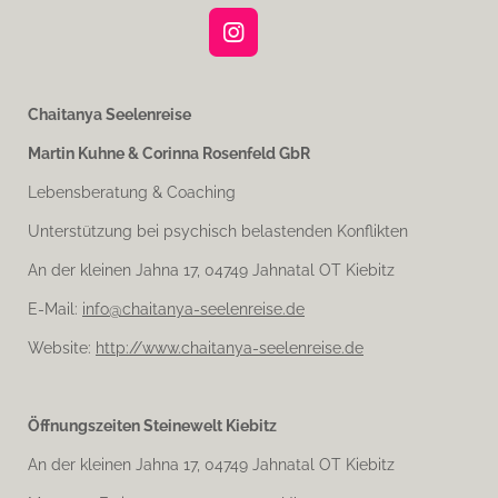
I
n
s
t
Chaitanya Seelenreise
a
Martin Kuhne & Corinna Rosenfeld GbR
g
r
Lebensberatung & Coaching
a
m
Unterstützung bei psychisch belastenden Konflikten
An der kleinen Jahna 17, 04749 Jahnatal OT Kiebitz
E-Mail:
info@chaitanya-seelenreise.de
Website:
http://www.chaitanya-seelenreise.de
Öffnungszeiten Steinewelt Kiebitz
An der kleinen Jahna 17, 04749 Jahnatal OT Kiebitz