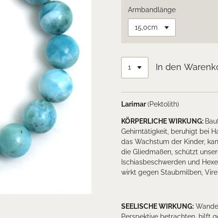
Armbandlänge
In den Warenk
Larimar
(Pektolith)
KÖRPERLICHE WIRKUNG:
Baut
Gehirntätigkeit, beruhigt bei
das Wachstum der Kinder, kan
die Gliedmaßen, schützt unse
Ischiasbeschwerden und Hexens
wirkt gegen Staubmilben, Vire
SEELISCHE WIRKUNG:
Wandelt
Perspektive betrachten, hilft 