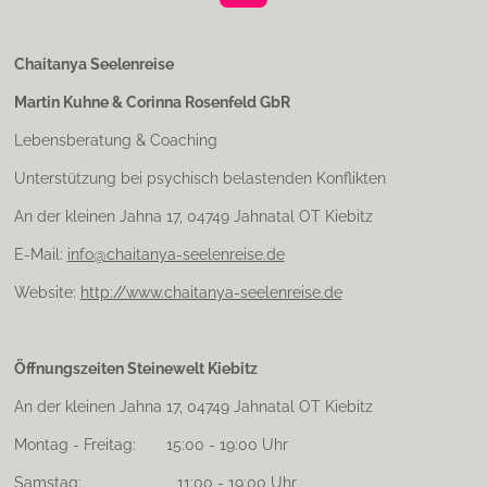
n
s
t
Chaitanya Seelenreise
a
Martin Kuhne & Corinna Rosenfeld GbR
g
r
Lebensberatung & Coaching
a
m
Unterstützung bei psychisch belastenden Konflikten
An der kleinen Jahna 17, 04749 Jahnatal OT Kiebitz
E-Mail:
info@chaitanya-seelenreise.de
Website:
http://www.chaitanya-seelenreise.de
Öffnungszeiten Steinewelt Kiebitz
An der kleinen Jahna 17, 04749 Jahnatal OT Kiebitz
Montag - Freitag: 15:00 - 19:00 Uhr
Samstag: 11:00 - 19:00 Uhr