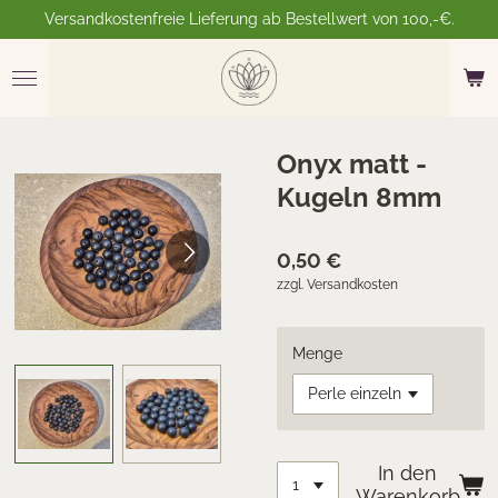
Versandkostenfreie Lieferung ab Bestellwert von 100,-€.
Zum
Hauptinhalt
springen
Onyx matt -
Kugeln 8mm
0,50 €
zzgl. Versandkosten
Menge
In den
Warenkorb