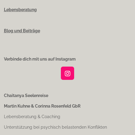
Lebensberatung
Blog und Beiträge
Verbinde dich mit uns auf Instagram
I
n
s
t
Chaitanya Seelenreise
a
Martin Kuhne & Corinna Rosenfeld GbR
g
r
Lebensberatung & Coaching
a
m
Unterstützung bei psychisch belastenden Konflikten