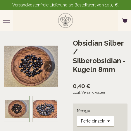
Versandkostenfreie Lieferung ab Bestellwert von 100,-€.
Zum
Hauptinhalt
springen
Obsidian Silber
/
Silberobsidian -
Kugeln 8mm
0,40 €
zzgl. Versandkosten
Menge