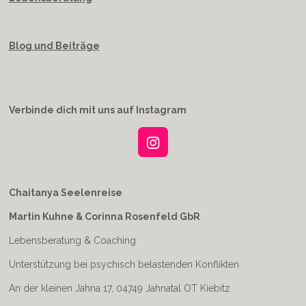
Blog und Beiträge
Verbinde dich mit uns auf Instagram
I
n
s
t
Chaitanya Seelenreise
a
Martin Kuhne & Corinna Rosenfeld GbR
g
r
Lebensberatung & Coaching
a
m
Unterstützung bei psychisch belastenden Konflikten
An der kleinen Jahna 17, 04749 Jahnatal OT Kiebitz