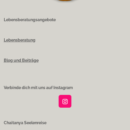
Lebensberatungsangebote
Lebensberatung
Blog und Beiträge
Verbinde dich mit uns auf Instagram
I
n
s
t
Chaitanya Seelenreise
a