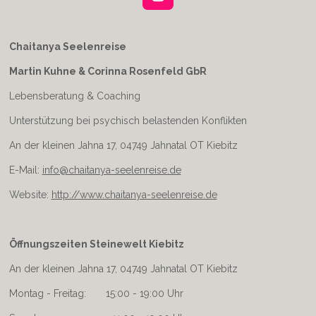
I
n
s
t
Chaitanya Seelenreise
a
Martin Kuhne & Corinna Rosenfeld GbR
g
r
Lebensberatung & Coaching
a
m
Unterstützung bei psychisch belastenden Konflikten
An der kleinen Jahna 17, 04749 Jahnatal OT Kiebitz
E-Mail:
info@chaitanya-seelenreise.de
Website:
http://www.chaitanya-seelenreise.de
Öffnungszeiten Steinewelt Kiebitz
An der kleinen Jahna 17, 04749 Jahnatal OT Kiebitz
Montag - Freitag: 15:00 - 19:00 Uhr