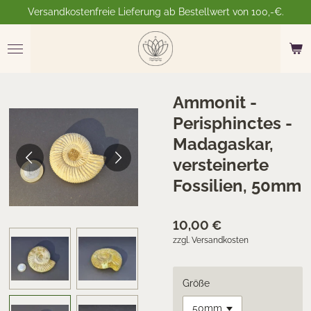
Versandkostenfreie Lieferung ab Bestellwert von 100,-€.
Zum
Hauptinhalt
springen
Ammonit -
Perisphinctes -
Madagaskar,
versteinerte
Fossilien, 50mm
10,00 €
zzgl. Versandkosten
Größe