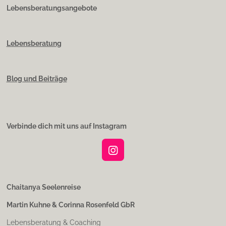
Lebensberatungsangebote
Lebensberatung
Blog und Beiträge
Verbinde dich mit uns auf Instagram
I
n
s
t
Chaitanya Seelenreise
a
Martin Kuhne & Corinna Rosenfeld GbR
g
r
Lebensberatung & Coaching