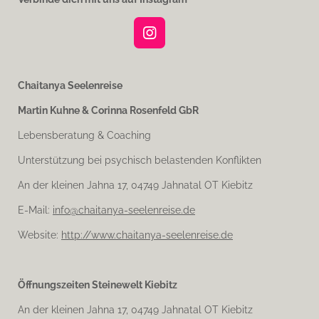
I
n
s
t
Chaitanya Seelenreise
a
Martin Kuhne & Corinna Rosenfeld GbR
g
r
Lebensberatung & Coaching
a
m
Unterstützung bei psychisch belastenden Konflikten
An der kleinen Jahna 17, 04749 Jahnatal OT Kiebitz
E-Mail:
info@chaitanya-seelenreise.de
Website:
http://www.chaitanya-seelenreise.de
Öffnungszeiten Steinewelt Kiebitz
An der kleinen Jahna 17, 04749 Jahnatal OT Kiebitz