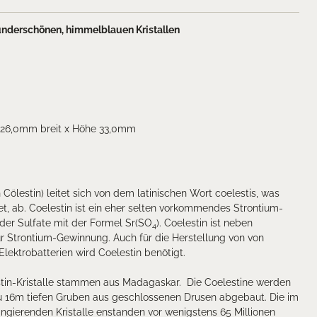
nderschönen, himmelblauen Kristallen
 26,0mm breit x Höhe 33,0mm
ölestin) leitet sich von dem latinischen Wort coelestis, was
t, ab. Coelestin ist ein eher selten vorkommendes Strontium-
 der Sulfate mit der Formel Sr(SO
). Coelestin ist neben
4
zur Strontium-Gewinnung. Auch für die Herstellung von von
lektrobatterien wird Coelestin benötigt.
stin-Kristalle stammen aus Madagaskar. Die Coelestine werden
 zu 16m tiefen Gruben aus geschlossenen Drusen abgebaut.
Die im
angierenden Kristalle enstanden vor wenigstens 65 Millionen