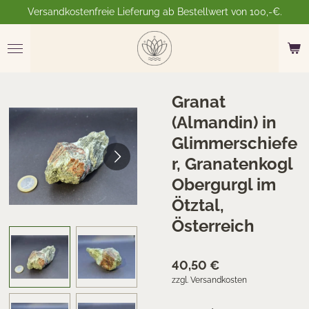
Versandkostenfreie Lieferung ab Bestellwert von 100,-€.
Zum
Hauptinhalt
springen
Granat
(Almandin) in
Glimmerschiefe
r, Granatenkogl
Obergurgl im
Ötztal,
Österreich
40,50 €
zzgl. Versandkosten