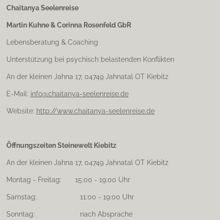
t
Chaitanya Seelenreise
a
Martin Kuhne & Corinna Rosenfeld GbR
g
r
Lebensberatung & Coaching
a
m
Unterstützung bei psychisch belastenden Konflikten
An der kleinen Jahna 17, 04749 Jahnatal OT Kiebitz
E-Mail:
info@chaitanya-seelenreise.de
Website:
http://www.chaitanya-seelenreise.de
Öffnungszeiten Steinewelt Kiebitz
An der kleinen Jahna 17, 04749 Jahnatal OT Kiebitz
Montag - Freitag: 15:00 - 19:00 Uhr
Samstag: 11:00 - 19:00 Uhr
Sonntag: nach Absprache