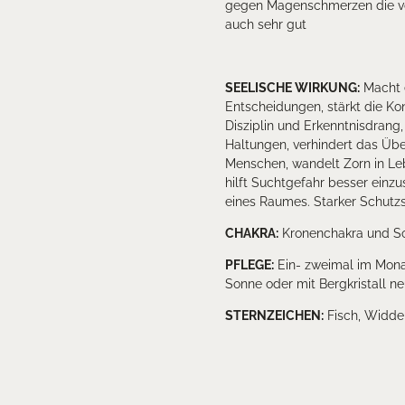
gegen Magenschmerzen die von 
auch sehr gut
SEELISCHE WIRKUNG:
Macht e
Entscheidungen, stärkt die Ko
Disziplin und Erkenntnisdrang,
Haltungen, verhindert das Ü
Menschen, wandelt Zorn in Le
hilft Suchtgefahr besser einz
eines Raumes. Starker Schutzs
CHAKRA
:
Kronenchakra und So
PFLEGE
:
Ein- zweimal im Mona
Sonne oder mit Bergkristall ne
STERNZEICHEN
:
Fisch, Widder