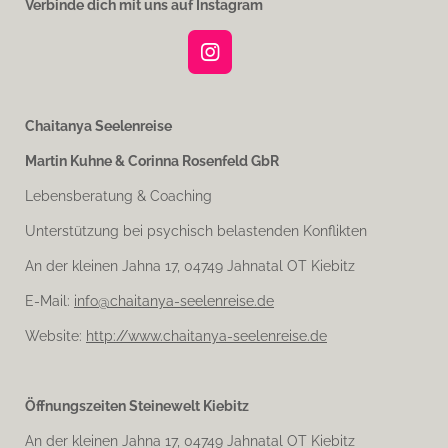
Verbinde dich mit uns auf Instagram
I
n
s
t
Chaitanya Seelenreise
a
Martin Kuhne & Corinna Rosenfeld GbR
g
r
Lebensberatung & Coaching
a
m
Unterstützung bei psychisch belastenden Konflikten
An der kleinen Jahna 17, 04749 Jahnatal OT Kiebitz
E-Mail:
info@chaitanya-seelenreise.de
Website:
http://www.chaitanya-seelenreise.de
Öffnungszeiten Steinewelt Kiebitz
An der kleinen Jahna 17, 04749 Jahnatal OT Kiebitz