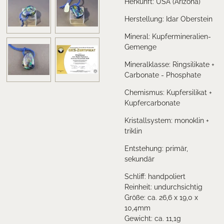
Herkunft: USA (Arizona)
Herstellung: Idar Oberstein
Mineral:
Kupfermineralien-
Gemenge
Mineralklasse:
Ringsilikate +
Carbonate - Phosphate
Chemismus:
Kupfersilikat +
Kupfercarbonate
Kristallsystem:
monoklin +
triklin
Entstehung:
primär,
sekundär
Schliff: handpoliert
Reinheit: undurchsichtig
Größe: ca. 26,6 x 19,0 x
10,4mm
Gewicht: ca. 11,1g