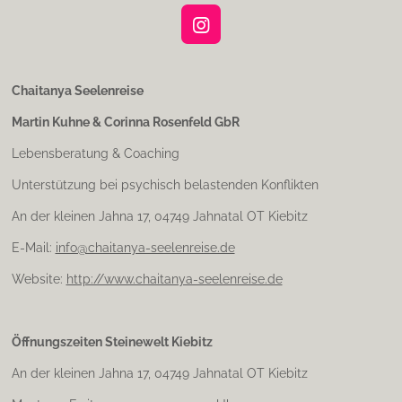
I
n
s
t
Chaitanya Seelenreise
a
Martin Kuhne & Corinna Rosenfeld GbR
g
r
Lebensberatung & Coaching
a
m
Unterstützung bei psychisch belastenden Konflikten
An der kleinen Jahna 17, 04749 Jahnatal OT Kiebitz
E-Mail:
info@chaitanya-seelenreise.de
Website:
http://www.chaitanya-seelenreise.de
Öffnungszeiten Steinewelt Kiebitz
An der kleinen Jahna 17, 04749 Jahnatal OT Kiebitz