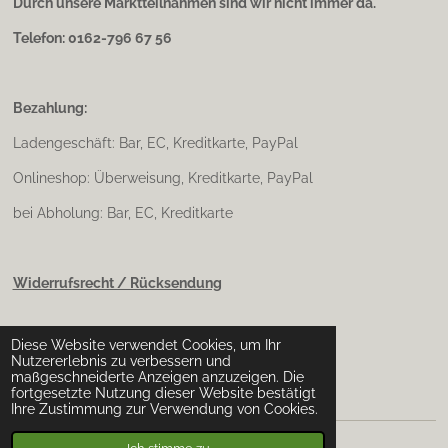
Durch unsere Marktteilnahmen sind wir nicht immer da.
Telefon: 0162-796 67 56
Bezahlung:
Ladengeschäft: Bar, EC, Kreditkarte, PayPal
Onlineshop: Überweisung, Kreditkarte, PayPal
bei Abholung: Bar, EC, Kreditkarte
Widerrufsrecht / Rücksendung
Diese Website verwendet Cookies, um Ihr
Impressum & Datenschutz
Nutzererlebnis zu verbessern und
maßgeschneiderte Anzeigen anzuzeigen. Die
fortgesetzte Nutzung dieser Website bestätigt
Ihre Zustimmung zur Verwendung von Cookies.
© 2025 Chaitanya Steinewelt & Chaitanya Seelenreise