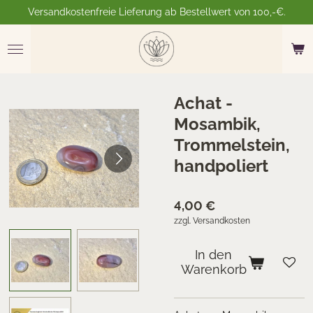
Versandkostenfreie Lieferung ab Bestellwert von 100,-€.
Zum
Hauptinhalt
springen
Achat -
Mosambik,
Trommelstein,
handpoliert
4,00 €
zzgl. Versandkosten
In den
Warenkorb