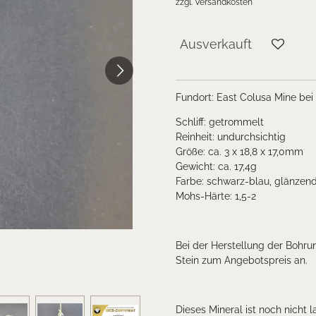
zzgl. Versandkosten
Ausverkauft
Fundort:
East Colusa Mine bei
Schliff: getrommelt
Reinheit: undurchsichtig
Größe: ca. 3 x 18,8 x 17,0mm
Gewicht: ca. 17,4g
Farbe: schwarz-blau, glänzen
Mohs-Härte: 1,5-2
Bei der Herstellung der Bohru
Stein zum Angebotspreis an.
Dieses Mineral ist noch nicht