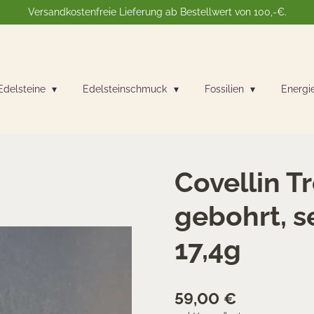
Versandkostenfreie Lieferung ab Bestellwert von 100,-€.
Edelsteine
Edelsteinschmuck
Fossilien
Energi
Covellin 
gebohrt, se
17,4g
59,00 €