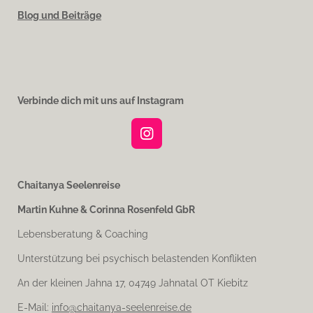
Blog und Beiträge
Verbinde dich mit uns auf Instagram
I
n
s
t
Chaitanya Seelenreise
a
Martin Kuhne & Corinna Rosenfeld GbR
g
r
Lebensberatung & Coaching
a
m
Unterstützung bei psychisch belastenden Konflikten
An der kleinen Jahna 17, 04749 Jahnatal OT Kiebitz
E-Mail:
info@chaitanya-seelenreise.de