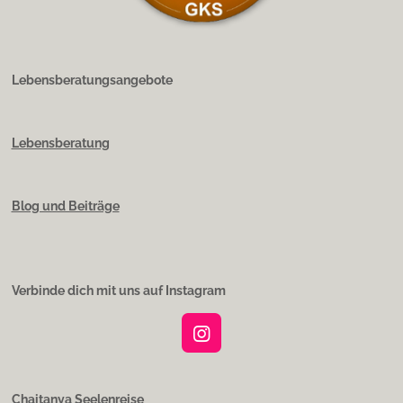
Lebensberatungsangebote
Lebensberatung
Blog und Beiträge
Verbinde dich mit uns auf Instagram
I
n
s
t
Chaitanya Seelenreise