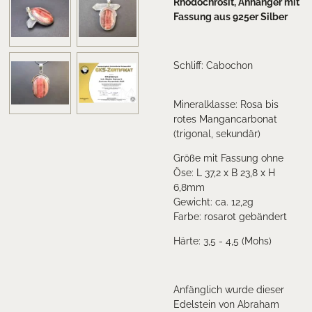
Rhodochrosit, Anhänger mit
Fassung aus 925er Silber
Schliff: Cabochon
Mineralklasse: Rosa bis
rotes Mangancarbonat
(trigonal, sekundär)
Größe mit Fassung ohne
Öse: L 37,2 x B 23,8 x H
6,8mm
Gewicht: ca. 12,2
g
Farbe: rosarot gebändert
Härte: 3,5 - 4,5 (Mohs)
Anfänglich wurde dieser
Edelstein von Abraham