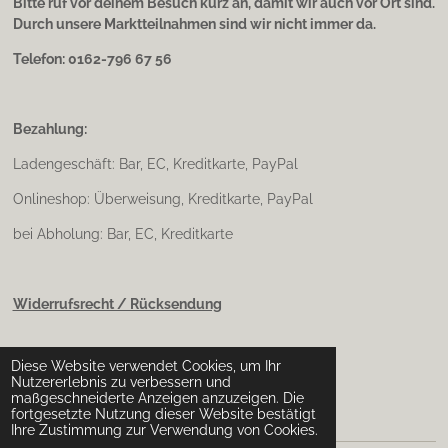
Bitte ruf vor deinem Besuch kurz an, damit wir auch vor Ort sind.
Durch unsere Marktteilnahmen sind wir nicht immer da.
Telefon: 0162-796 67 56
Bezahlung:
Ladengeschäft: Bar, EC, Kreditkarte, PayPal
Onlineshop: Überweisung, Kreditkarte, PayPal
bei Abholung: Bar, EC, Kreditkarte
Widerrufsrecht / Rücksendung
Diese Website verwendet Cookies, um Ihr
Impressum & Datenschutz
Nutzererlebnis zu verbessern und
maßgeschneiderte Anzeigen anzuzeigen. Die
fortgesetzte Nutzung dieser Website bestätigt
Ihre Zustimmung zur Verwendung von Cookies.