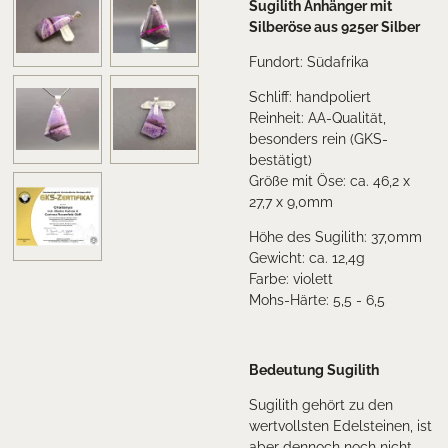
Sugilith Anhänger mit
Silberöse aus 925er Silber
Fundort: Südafrika
Schliff: handpoliert
Reinheit: AA-Qualität,
besonders rein (GKS-
bestätigt)
Größe mit Öse: ca. 46,2 x
27,7 x 9,0mm
Höhe des Sugilith: 37,0mm
Gewicht: ca. 12,4g
Farbe: violett
Mohs-Härte: 5,5 - 6,5
Bedeutung Sugilith
Sugilith gehört zu den
wertvollsten Edelsteinen, ist
aber dennoch noch nicht