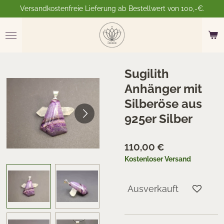
Versandkostenfreie Lieferung ab Bestellwert von 100,-€.
Zum
Hauptinhalt
springen
Sugilith
Anhänger mit
Silberöse aus
925er Silber
110,00 €
Kostenloser Versand
Ausverkauft