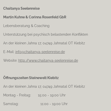
s
t
Chaitanya Seelenreise
a
Martin Kuhne & Corinna Rosenfeld GbR
g
r
Lebensberatung & Coaching
a
m
Unterstützung bei psychisch belastenden Konflikten
An der kleinen Jahna 17, 04749 Jahnatal OT Kiebitz
E-Mail:
info@chaitanya-seelenreise.de
Website:
http://www.chaitanya-seelenreise.de
Öffnungszeiten Steinewelt Kiebitz
An der kleinen Jahna 17, 04749 Jahnatal OT Kiebitz
Montag - Freitag: 15:00 - 19:00 Uhr
Samstag: 11:00 - 19:00 Uhr