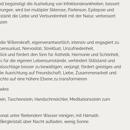
 begünstigt die Ausheilung von Infektionskrankheiten, bessert
ungen, wird bei multipler Sklerose, Parkinson, Epilepsie und
stärkt die Liebe und Verbundenheit mit der Natur, verbessert
nzen
die Willenskraft, eigenverantwortlich, intensiv und engagiert zu
ensunlust, Nervosität, Streitlust, Unzufriedenheit,
ick und fördert den Sinn für Ästhetik, Harmonie und Schönheit,
nis für die eigenen Lebensumstände, verhindert Stillstand und
alsschläge besser zu bewältigen, verjüngt, fördert geistiges und
ie Ausrichtung auf Freundschaft, Liebe, Zusammenarbeit und
süchte auf eine höhere Ebene zu transformieren
hakra
in, Taschenstein, Handschmeichler, Meditationsstein zum
onat unter fließendem Wasser reinigen, mit Hämatit-
Bergkristall über Nacht aufladen, wenig Sonne