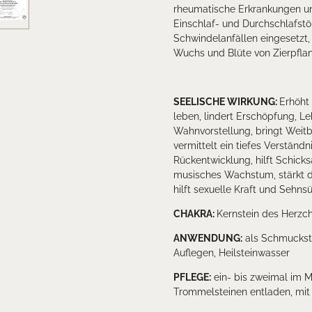
rheumatische Erkrankungen und
Einschlaf- und Durchschlafstör
Schwindelanfällen eingesetzt, 
Wuchs und Blüte von Zierpfla
SEELISCHE WIRKUNG:
Erhöht 
leben, lindert Erschöpfung, Leb
Wahnvorstellung, bringt Weitbl
vermittelt ein tiefes Verständ
Rückentwicklung, hilft Schicks
musisches Wachstum, stärkt d
hilft sexuelle Kraft und Sehn
CHAKRA
:
Kernstein des Herzc
ANWENDUNG:
als Schmuckste
Auflegen, Heilsteinwasser
PFLEGE:
ein- bis zweimal im M
Trommelsteinen entladen, mit 