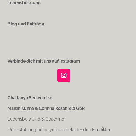
Lebensberatung
Blog und Beiträge
Verbinde dich mit uns auf Instagram
I
n
s
t
Chaitanya Seelenreise
a
Martin Kuhne & Corinna Rosenfeld GbR
g
r
Lebensberatung & Coaching
a
m
Unterstützung bei psychisch belastenden Konflikten