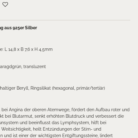
 aus 925er Silber
: L 14,8 x B 7,6 x H 4,5mm
aragdgrün, transluzent
ltiger Beryll, Ringsilikat (hexagonal, primär/tertiär)
t bei Angina der oberen Atemwege, fördert den Aufbau roter und
kt bei Blutarmut, senkt erhöhten Blutdruck und verbessert die
unsystem und beeinflusst das Lymphsystem, hilft bei
Weitsichtigkeit, heilt Entzündungen der Stirn- und
 und ist einer der wichtigsten Entgiftungssteine, lindert