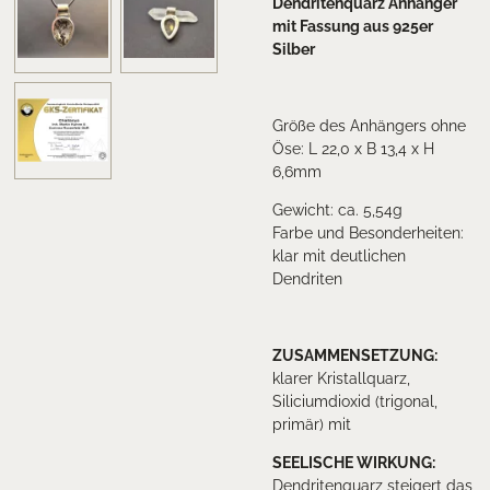
Dendritenquarz Anhänger
mit Fassung aus 925er
Silber
Größe des Anhängers ohne
Öse: L 22,0 x B 13,4 x H
6,6mm
Gewicht: ca. 5,54g
Farbe und Besonderheiten:
klar mit deutlichen
Dendriten
ZUSAMMENSETZUNG:
klarer Kristallquarz,
Siliciumdioxid (trigonal,
primär) mit
SEELISCHE WIRKUNG:
Dendritenquarz steigert das