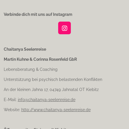
Verbinde dich mit uns auf Instagram
I
n
s
t
Chaitanya Seelenreise
a
Martin Kuhne & Corinna Rosenfeld GbR
g
r
Lebensberatung & Coaching
a
m
Unterstützung bei psychisch belastenden Konflikten
An der kleinen Jahna 17, 04749 Jahnatal OT Kiebitz
E-Mail:
info@chaitanya-seelenreise.de
Website:
http://www.chaitanya-seelenreise.de