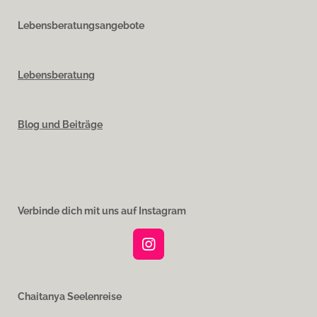
Lebensberatungsangebote
Lebensberatung
Blog und Beiträge
Verbinde dich mit uns auf Instagram
I
n
s
t
Chaitanya Seelenreise
a