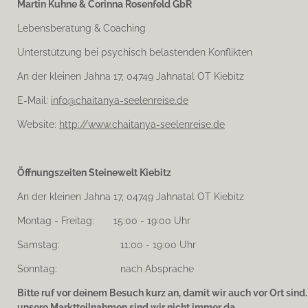
Martin Kuhne & Corinna Rosenfeld GbR
g
r
Lebensberatung & Coaching
a
m
Unterstützung bei psychisch belastenden Konflikten
An der kleinen Jahna 17, 04749 Jahnatal OT Kiebitz
E-Mail:
info@chaitanya-seelenreise.de
Website:
http://www.chaitanya-seelenreise.de
Öffnungszeiten Steinewelt Kiebitz
An der kleinen Jahna 17, 04749 Jahnatal OT Kiebitz
Montag - Freitag: 15:00 - 19:00 Uhr
Samstag: 11:00 - 19:00 Uhr
Sonntag: nach Absprache
Bitte ruf vor deinem Besuch kurz an, damit wir auch vor Ort sind
unsere Marktteilnahmen sind wir nicht immer da.