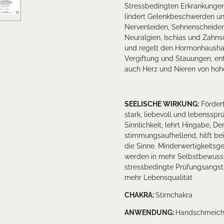
Stressbedingten Erkrankungen,
lindert Gelenkbeschwerden und
Nervenleiden, Sehnenscheiden
Neuralgien, Ischias und Zahns
und regelt den Hormonhaushalt
Vergiftung und Stauungen, en
auch Herz und Nieren von hoh
SEELISCHE WIRKUNG:
Fördert
stark, liebevoll und lebensspr
Sinnlichkeit, lehrt Hingabe, D
stimmungsaufhellend, hilft bei
die Sinne. Minderwertigkeit
werden in mehr Selbstbewusst
stressbedingte Prüfungsangst;
mehr Lebensqualität
CHAKRA:
Stirnchakra
ANWENDUNG:
Handschmeichle