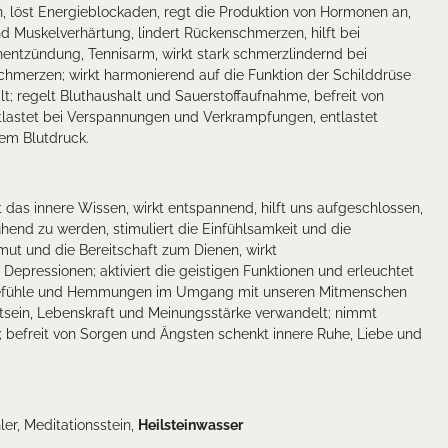
 löst Energieblockaden, regt die Produktion von Hormonen an,
 Muskelverhärtung, lindert Rückenschmerzen, hilft bei
entzündung, Tennisarm, wirkt stark schmerzlindernd bei
chmerzen; wirkt harmonierend auf die Funktion der Schilddrüse
; regelt Bluthaushalt und Sauerstoffaufnahme, befreit von
tlastet bei Verspannungen und Verkrampfungen, entlastet
em Blutdruck.
 das innere Wissen, wirkt entspannend, hilft uns aufgeschlossen,
ühend zu werden, stimuliert die Einfühlsamkeit und die
emut und die Bereitschaft zum Dienen, wirkt
 Depressionen; aktiviert die geistigen Funktionen und erleuchtet
sgefühle und Hemmungen im Umgang mit unseren Mitmenschen
sein, Lebenskraft und Meinungsstärke verwandelt; nimmt
 befreit von Sorgen und Ängsten schenkt innere Ruhe, Liebe und
r, Meditationsstein,
Heilsteinwasser