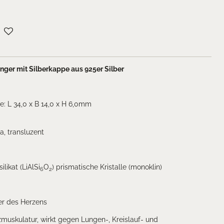
änger mit Silberkappe aus 925er Silber
: L 34,0 x B 14,0 x H 6,0mm
a, transluzent
ilikat (LiAlSi
O
) prismatische Kristalle (monoklin)
6
2
er des Herzens
zmuskulatur, wirkt gegen Lungen-, Kreislauf- und