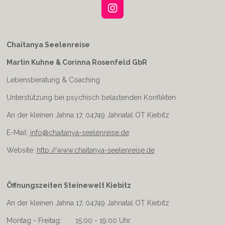
I
n
s
t
Chaitanya Seelenreise
a
Martin Kuhne & Corinna Rosenfeld GbR
g
r
Lebensberatung & Coaching
a
m
Unterstützung bei psychisch belastenden Konflikten
An der kleinen Jahna 17, 04749 Jahnatal OT Kiebitz
E-Mail:
info@chaitanya-seelenreise.de
Website:
http://www.chaitanya-seelenreise.de
Öffnungszeiten Steinewelt Kiebitz
An der kleinen Jahna 17, 04749 Jahnatal OT Kiebitz
Montag - Freitag: 15:00 - 19:00 Uhr