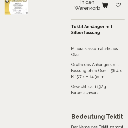
In den
Warenkorb
Tektit Anhänger mit
Silberfassung
Mineralklasse: natürliches
Glas
Größe des Anhängers mit
Fassung ohne Öse: L 56,4 x
B 15,7 x H 14,3mm
Gewicht: ca. 11,92
g
Farbe: schwarz
Bedeutung Tektit
Der Name des Tektit stammt