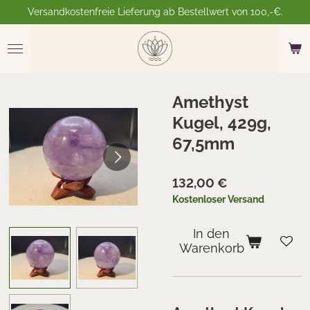
Versandkostenfreie Lieferung ab Bestellwert von 100,-€.
Zum
Hauptinhalt
springen
Amethyst
Kugel, 429g,
67,5mm
132,00 €
Kostenloser Versand
In den
Warenkorb