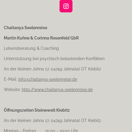
I
n
s
t
Chaitanya Seelenreise
a
Martin Kuhne & Corinna Rosenfeld GbR
g
r
Lebensberatung & Coaching
a
m
Unterstützung bei psychisch belastenden Konflikten
An der kleinen Jahna 17, 04749 Jahnatal OT Kiebitz
E-Mail:
info@chaitanya-seelenreise.de
Website:
http://www.chaitanya-seelenreise.de
Öffnungszeiten Steinewelt Kiebitz
An der kleinen Jahna 17, 04749 Jahnatal OT Kiebitz
Montag - Freitag: 15:00 - 19:00 Uhr