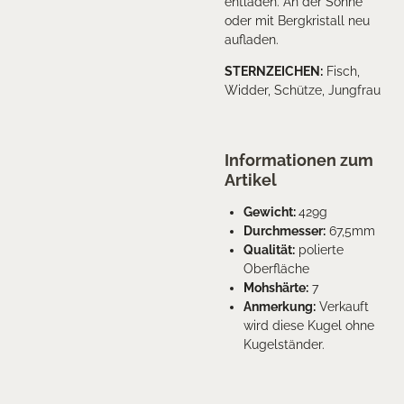
entladen. An der Sonne
oder mit Bergkristall neu
aufladen.
STERNZEICHEN
:
Fisch,
Widder, Schütze, Jungfrau
Informationen zum
Artikel
Gewicht:
429g
Durchmesser:
67,5m
m
Qualität:
polierte
Oberfläche
Mohshärte:
7
Anmerkung:
Verkauft
wird diese Kugel ohne
Kugelständer.