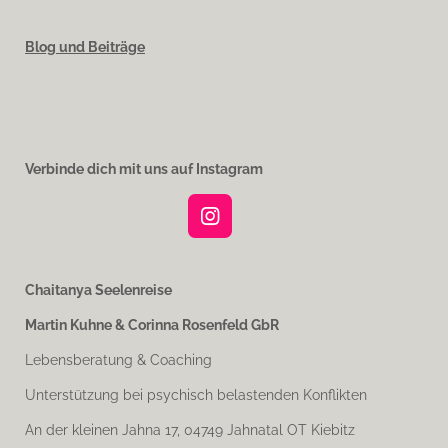
Blog und Beiträge
Verbinde dich mit uns auf Instagram
I
n
s
t
Chaitanya Seelenreise
a
Martin Kuhne & Corinna Rosenfeld GbR
g
r
Lebensberatung & Coaching
a
m
Unterstützung bei psychisch belastenden Konflikten
An der kleinen Jahna 17, 04749 Jahnatal OT Kiebitz