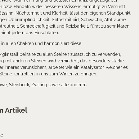
 klare Wahrnehmung und Selbsterkenntnis, angezeigt bei
 bzw. Handeln wider besseren Wissens, ermutigt zu Vernunft
itätssinn, Nüchternheit und Klarheit, lässt den eigenen Standpunkt
gen Überempfindlichkeit, Selbstmitleid, Schwäche, Albträume,
eutheit, Schreckhaftigkeit und Reizbarkeit, führt zu sehr klaren
 nicht jedem das Einschlafen.
r in allen Chakren und harmonisiert diese
rgkristall beinahe zu allen Steinen zusätzlich zu verwenden,
g mit anderen Steinen wird verhindert, das besonders starke
er Inneres verunsichern, arbeitet wie ein Katalysator, welcher es
Steine kontrolliert in uns zum Wirken zu bringen.
e, Steinbock, Zwilling sowie alle anderen
 Artikel
he