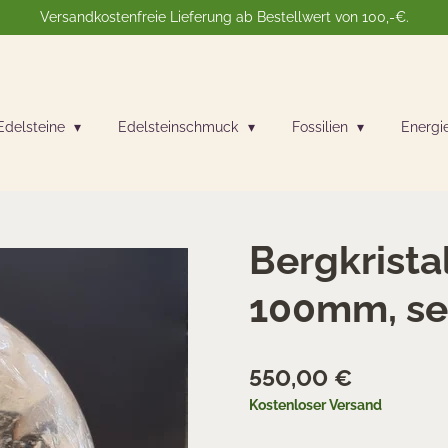
Versandkostenfreie Lieferung ab Bestellwert von 100,-€.
Edelsteine
Edelsteinschmuck
Fossilien
Energi
Bergkristal
100mm, seh
550,00 €
Kostenloser Versand