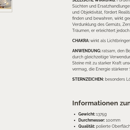
SEELISCHE WIRKUNG:
Fördert
Süchten und Ersatzhandlungen
und Objektivität, fördert Real
finden und bewahren, wirkt ge
Verdunklung des Gemüts, Zerstr
Träumen, er erleichtert jedoch
CHAKRA
:
wirkt als Lichtbringe
ANWENDUNG
:
ratsam, den Be
durch gleichzeitige Verwendun
Steine mit zu starker Kraft uns
vermag, die Energie stärkerer 
STERNZEICHEN:
besonders Löw
Informationen zum
Gewicht:
1375g
Durchmesser:
100m
m
Qualität:
polierte Oberfläc