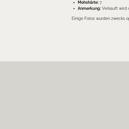
Mohshärte:
7
Anmerkung:
Verkauft wird 
Einige Fotos wurden zwecks opt