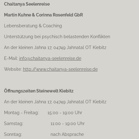
t
Chaitanya Seelenreise
a
Martin Kuhne & Corinna Rosenfeld GbR
g
r
Lebensberatung & Coaching
a
m
Unterstützung bei psychisch belastenden Konflikten
An der kleinen Jahna 17, 04749 Jahnatal OT Kiebitz
E-Mail:
info@chaitanya-seelenreise.de
Website:
http://www.chaitanya-seelenreise.de
Öffnungszeiten Steinewelt Kiebitz
An der kleinen Jahna 17, 04749 Jahnatal OT Kiebitz
Montag - Freitag: 15:00 - 19:00 Uhr
Samstag: 11:00 - 19:00 Uhr
Sonntag: nach Absprache