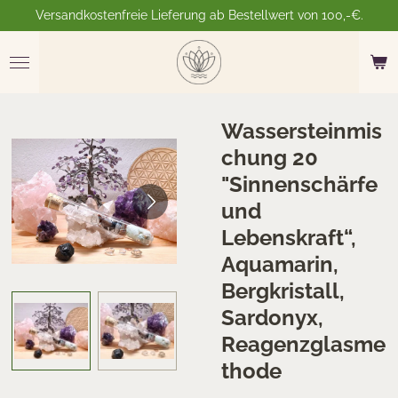
Versandkostenfreie Lieferung ab Bestellwert von 100,-€.
Zum
Hauptinhalt
springen
Wassersteinmis
chung 20
"Sinnenschärfe
und
Lebenskraft“,
Aquamarin,
Bergkristall,
Sardonyx,
Reagenzglasme
thode