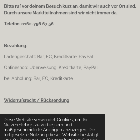
Bitte ruf vor deinem Besuch kurz an, damit wir auch vor Ort sind.
Durch unsere Marktteilnahmen sind wir nicht immer da.
Telefon: 0162-796 67 56
Bezahlung:
Ladengeschäft: Bar, EC, Kreditkarte, PayPal
Onlineshop: Überweisung, Kreditkarte, PayPal
bei Abholung: Bar, EC, Kreditkarte
Widerrufsrecht / Rücksendung
Diese Website verwendet Cookies, um Ihr
Impressum & Datenschutz
Nutzererlebnis zu verbessern und
maßgeschneiderte Anzeigen anzuzeigen. Die
fortgesetzte Nutzung dieser Website bestätigt
Ihre Zustimmung zur Verwendung von Cookies.