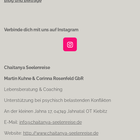
Blog und Beiträge
Verbinde dich mit uns auf Instagram
I
n
s
t
Chaitanya Seelenreise
a
Martin Kuhne & Corinna Rosenfeld GbR
g
r
Lebensberatung & Coaching
a
m
Unterstützung bei psychisch belastenden Konflikten
An der kleinen Jahna 17, 04749 Jahnatal OT Kiebitz
E-Mail:
info@chaitanya-seelenreise.de
Website:
http://www.chaitanya-seelenreise.de