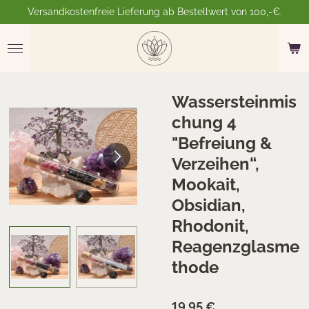
Versandkostenfreie Lieferung ab Bestellwert von 100,-€.
Zum
Hauptinhalt
springen
Wassersteinmis
chung 4
"Befreiung &
Verzeihen“,
Mookait,
Obsidian,
Rhodonit,
Reagenzglasme
thode
19,95 €