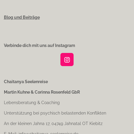
Blog und Beiträge
Verbinde dich mit uns auf Instagram
I
n
s
t
Chaitanya Seelenreise
a
Martin Kuhne & Corinna Rosenfeld GbR
g
r
Lebensberatung & Coaching
a
m
Unterstützung bei psychisch belastenden Konflikten
An der kleinen Jahna 17, 04749 Jahnatal OT Kiebitz