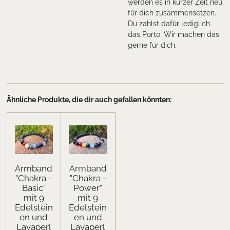
werden es in kurzer Zeit neu
für dich zusammensetzen.
Du zahlst dafür lediglich
das Porto. Wir machen das
gerne für dich.
Ähnliche Produkte, die dir auch gefallen könnten:
Armband
Armband
"Chakra -
"Chakra -
Basic"
Power"
mit 9
mit 9
Edelstein
Edelstein
en und
en und
Lavaperl
Lavaperl