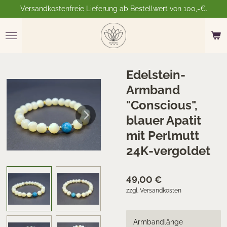
Versandkostenfreie Lieferung ab Bestellwert von 100,-€.
Zum
Hauptinhalt
springen
Edelstein-
Armband
"Conscious",
blauer Apatit
mit Perlmutt
24K-vergoldet
49,00 €
zzgl. Versandkosten
Armbandlänge