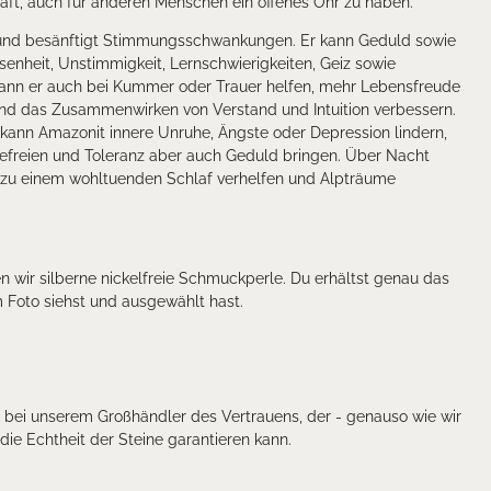
ft, auch für anderen Menschen ein offenes Ohr zu haben.
und besänftigt Stimmungsschwankungen. Er kann Geduld sowie
senheit, Unstimmigkeit, Lernschwierigkeiten, Geiz sowie
ann er auch bei Kummer oder Trauer helfen, mehr Lebensfreude
nd das Zusammenwirken von Verstand und Intuition verbessern.
 kann Amazonit innere Unruhe, Ängste oder Depression lindern,
befreien und Toleranz aber auch Geduld bringen. Über Nacht
 zu einem wohltuenden Schlaf verhelfen und Alpträume
wir silberne nickelfreie Schmuckperle. Du erhältst genau das
Foto siehst und ausgewählt hast.
r bei unserem Großhändler des Vertrauens, der - genauso wie wir
t die Echtheit der Steine garantieren kann.