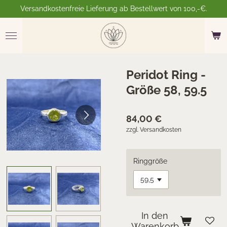
Versandkostenfreie Lieferung ab Bestellwert von 100,-€.
Zum
Hauptinhalt
springen
Peridot Ring -
Größe 58, 59.5
84,00 €
zzgl. Versandkosten
Ringgröße
In den
Warenkorb