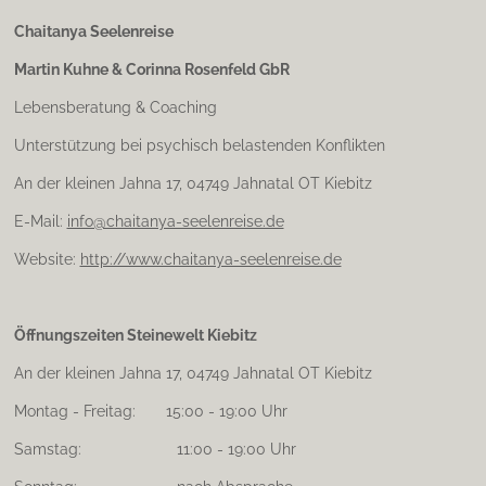
s
t
Chaitanya Seelenreise
a
Martin Kuhne & Corinna Rosenfeld GbR
g
r
Lebensberatung & Coaching
a
m
Unterstützung bei psychisch belastenden Konflikten
An der kleinen Jahna 17, 04749 Jahnatal OT Kiebitz
E-Mail:
info@chaitanya-seelenreise.de
Website:
http://www.chaitanya-seelenreise.de
Öffnungszeiten Steinewelt Kiebitz
An der kleinen Jahna 17, 04749 Jahnatal OT Kiebitz
Montag - Freitag: 15:00 - 19:00 Uhr
Samstag: 11:00 - 19:00 Uhr