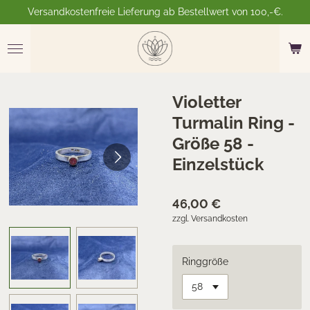
Versandkostenfreie Lieferung ab Bestellwert von 100,-€.
Zum
Hauptinhalt
springen
Violetter
Turmalin Ring -
Größe 58 -
Einzelstück
46,00 €
zzgl. Versandkosten
Ringgröße