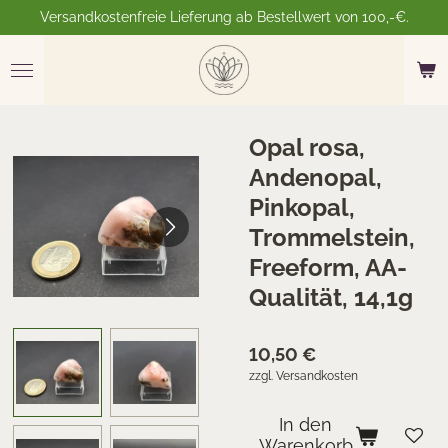
Versandkostenfreie Lieferung ab Bestellwert von 100,-€.
Zum
Hauptinhalt
springen
Opal rosa,
Andenopal,
Pinkopal,
Trommelstein,
Freeform, AA-
Qualität, 14,1g
10,50 €
zzgl. Versandkosten
In den
Warenkorb