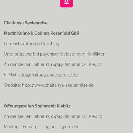
I
n
s
t
Chaitanya Seelenreise
a
Martin Kuhne & Corinna Rosenfeld GbR
g
r
Lebensberatung & Coaching
a
m
Unterstützung bei psychisch belastenden Konflikten
An der kleinen Jahna 17, 04749 Jahnatal OT Kiebitz
E-Mail:
info@chaitanya-seelenreise.de
Website:
http://www.chaitanya-seelenreise.de
Öffnungszeiten Steinewelt Kiebitz
An der kleinen Jahna 17, 04749 Jahnatal OT Kiebitz
Montag - Freitag: 15:00 - 19:00 Uhr