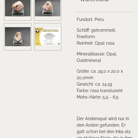
Fundort: Peru
Schliff: getrommelt,
Freeform
Reinheit: Opal rosa
Mineralklasse:
Opal,
Oxidmineral
Größe: ca. 29,0 x 20,0 x
20,0mm
Gewicht: ca. 14,1
g
Farbe: rosa transluzent
Mohs-Härte: 5,5 - 6,5
Der Andenopal wird nur in
den Anden gefunden. Er
galt schon bei den Inka als