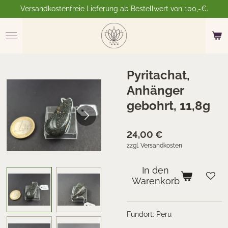
Versandkostenfreie Lieferung ab Bestellwert von 100,-€.
Zum
Hauptinhalt
springen
Pyritachat,
Anhänger
gebohrt, 11,8g
24,00 €
zzgl. Versandkosten
In den
Warenkorb
Fundort: Peru