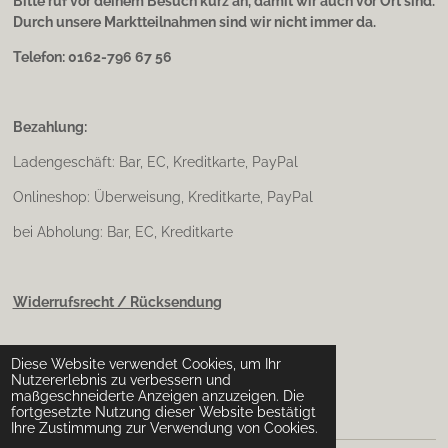
Bitte ruf vor deinem Besuch kurz an, damit wir auch vor Ort sind.
Durch unsere Marktteilnahmen sind wir nicht immer da.
Telefon: 0162-796 67 56
Bezahlung:
Ladengeschäft: Bar, EC, Kreditkarte, PayPal
Onlineshop: Überweisung, Kreditkarte, PayPal
bei Abholung: Bar, EC, Kreditkarte
Widerrufsrecht / Rücksendung
Diese Website verwendet Cookies, um Ihr
Impressum & Datenschutz
Nutzererlebnis zu verbessern und
maßgeschneiderte Anzeigen anzuzeigen. Die
fortgesetzte Nutzung dieser Website bestätigt
Ihre Zustimmung zur Verwendung von Cookies.