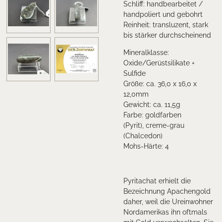
Schliff: handbearbeitet /
handpoliert und gebohrt
Reinheit: transluzent, stark
bis stärker durchscheinend
Mineralklasse:
Oxide/Gerüstsilikate +
Sulfide
Größe: ca. 36,0 x 16,0 x
12,0mm
Gewicht: ca. 11,5
g
Farbe: goldfarben
(Pyrit), creme-grau
(Chalcedon)
Mohs-Härte: 4
Pyritachat erhielt die
Bezeichnung Apachengold
daher, weil die Ureinwohner
Nordamerikas ihn oftmals